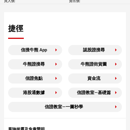
買入價:
賣出價:
捷徑
信搜牛熊 App
認股證搜尋
牛熊證搜尋
牛熊證街貨圖
信證焦點
資金流
港股通數據
信證教室—基礎篇
信證教室—一圖秒學
風險披露及免責聲明