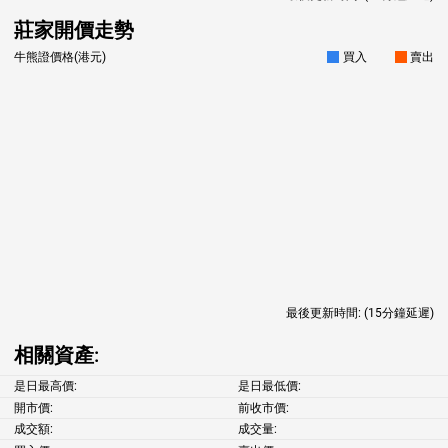
莊家開價走勢
牛熊證價格(港元)
買入
賣出
最後更新時間:
(15分鐘延遲)
相關資產:
是日最高價:
是日最低價:
開市價:
前收市價:
成交額:
成交量: