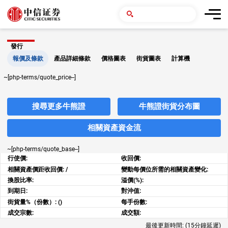
發行
報價及條款
產品詳細條款
價格圖表
街貨圖表
計算機
~[php-terms/quote_price--]
搜尋更多牛熊證
牛熊證街貨分布圖
相關資產資金流
~[php-terms/quote_base--]
行使價:
收回價:
相關資產價距收回價:
/
變動每價位所需的相關資產變化:
換股比率:
溢價(%):
到期日:
對沖值:
街貨量%（份數）:
()
每手份數:
成交宗數:
成交額:
最後更新時間:
(15分鐘延遲)