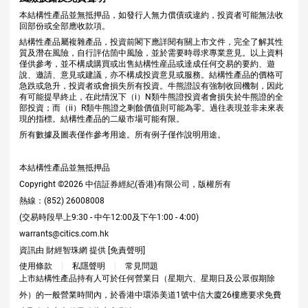
本結構性產品並無抵押品，如發行人無力償債或違約，投資者可能無法收
回部份或全部應收款項。
結構性產品屬複雜產品，投資前閣下應詳閱有關上市文件，完全了解其性
質及潛在風險，自行評估箇中風險，並於需要時尋求專業意見。以上資料
僅供參考，並不構成購買或出售結構性産品或達成任何交易的要約、遊
說、邀請、意見或建議，亦不構成投資意見或服務。結構性產品的價格可
急跌或急升，投資者或會損失所有投資。牛熊證設有強制收回機制，因此
有可能提早終止，在此情況下（i）N類牛熊證投資者會損失於牛熊證的全
部投資；而（ii）R類牛熊證之剩餘價值則可能為零。過往表現並非未來表
現的指標。結構性產品的二級市場可能有限。
所有數據及圖表僅作參考用途。所有例子僅作說明用途。
本結構性產品並無抵押品
Copyright ©
2026
中信証券經紀(香港)有限公司，版權所有
熱線：(852) 26008008
(交易時段早上9:30 - 中午12:00及下午1:00 - 4:00)
warrants@citics.com.hk
資訊由 財經智珠網 提供 [
免責聲明
]
使用條款
私隱聲明
常見問題
上市結構性產品持有人可於任何營業日（星期六、星期日及公眾假期除
外）的一般營業時間內，於香港中環添美道1號中信大廈26樓應要求免費