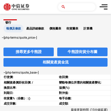
發行
報價及條款
產品詳細條款
價格圖表
街貨圖表
計算機
~[php-terms/quote_price--]
搜尋更多牛熊證
牛熊證街貨分布圖
相關資產資金流
~[php-terms/quote_base--]
行使價:
收回價:
相關資產價距收回價:
/
變動每價位所需的相關資產變化:
換股比率:
溢價(%):
到期日:
對沖值:
街貨量%（份數）:
()
每手份數:
成交宗數:
成交額:
最後更新時間:
(15分鐘延遲)