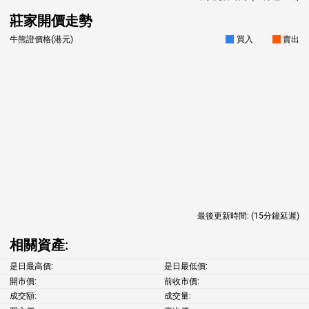
莊家開價走勢
牛熊證價格(港元)
買入
賣出
最後更新時間:
(15分鐘延遲)
相關資產:
是日最高價:
是日最低價:
開市價:
前收市價:
成交額:
成交量: