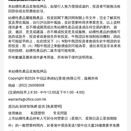
本結構性產品並無抵押品，如發行人無力償債或違約，投資者可能無法收
回部份或全部應收款項。
結構性產品屬複雜產品，投資前閣下應詳閱有關上市文件，完全了解其性
質及潛在風險，自行評估箇中風險，並於需要時尋求專業意見。以上資料
僅供參考，並不構成購買或出售結構性産品或達成任何交易的要約、遊
說、邀請、意見或建議，亦不構成投資意見或服務。結構性產品的價格可
急跌或急升，投資者或會損失所有投資。牛熊證設有強制收回機制，因此
有可能提早終止，在此情況下（i）N類牛熊證投資者會損失於牛熊證的全
部投資；而（ii）R類牛熊證之剩餘價值則可能為零。過往表現並非未來表
現的指標。結構性產品的二級市場可能有限。
所有數據及圖表僅作參考用途。所有例子僅作說明用途。
本結構性產品並無抵押品
Copyright ©
2026
中信証券經紀(香港)有限公司，版權所有
熱線：(852) 26008008
(交易時段早上9:30 - 中午12:00及下午1:00 - 4:00)
warrants@citics.com.hk
資訊由 財經智珠網 提供 [
免責聲明
]
使用條款
私隱聲明
常見問題
上市結構性產品持有人可於任何營業日（星期六、星期日及公眾假期除
外）的一般營業時間內，於香港中環添美道1號中信大廈26樓應要求免費