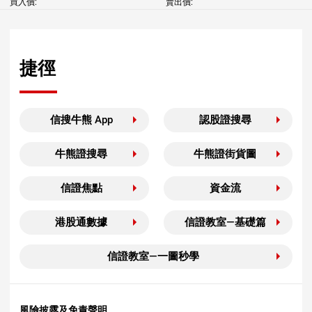
買入價:
賣出價:
捷徑
信搜牛熊 App
認股證搜尋
牛熊證搜尋
牛熊證街貨圖
信證焦點
資金流
港股通數據
信證教室—基礎篇
信證教室—一圖秒學
風險披露及免責聲明