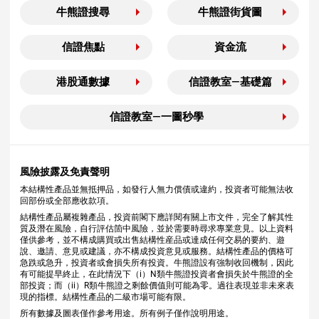
牛熊證搜尋
牛熊證街貨圖
信證焦點
資金流
港股通數據
信證教室—基礎篇
信證教室—一圖秒學
風險披露及免責聲明
本結構性產品並無抵押品，如發行人無力償債或違約，投資者可能無法收
回部份或全部應收款項。
結構性產品屬複雜產品，投資前閣下應詳閱有關上市文件，完全了解其性
質及潛在風險，自行評估箇中風險，並於需要時尋求專業意見。以上資料
僅供參考，並不構成購買或出售結構性産品或達成任何交易的要約、遊
說、邀請、意見或建議，亦不構成投資意見或服務。結構性產品的價格可
急跌或急升，投資者或會損失所有投資。牛熊證設有強制收回機制，因此
有可能提早終止，在此情況下（i）N類牛熊證投資者會損失於牛熊證的全
部投資；而（ii）R類牛熊證之剩餘價值則可能為零。過往表現並非未來表
現的指標。結構性產品的二級市場可能有限。
所有數據及圖表僅作參考用途。所有例子僅作說明用途。