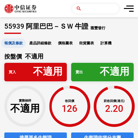
55939 阿里巴巴－ＳＷ 牛證
匯豐發行
報價及條款
產品詳細條款
價格圖表
街貨圖表
計算機
不適用
按盤價
不適用
不適用
買入
賣出
實際槓桿
收回價
距收回價(港元)
不適用
126
2.20
搜尋更多牛熊證
牛熊證街貨分布圖