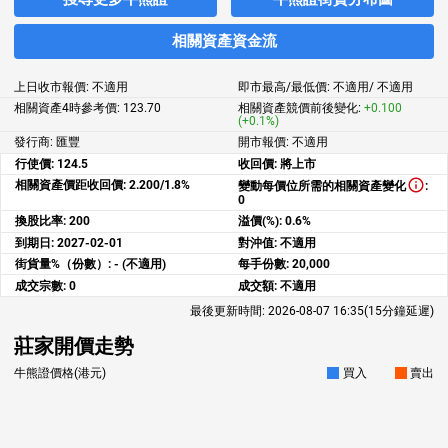
相關資產資金流
上日收市報價:
不適用
即市最高/最低價:
不適用
/
不適用
相關資產4時參考價:
123.70
相關資產競價前後變化:
+0.100
(+0.1%)
發行商: 匯豐
開市報價:
不適用
行使價:
124.5
收回價:
將上市
相關資產價距收回價:
2.200/1.8%
變動每價位所需的相關資產變化
:
0
換股比率:
200
溢價(%):
0.6%
到期日:
2027-02-01
對沖值:
不適用
街貨量%（份數）:
- (不適用)
每手份數:
20,000
成交宗數:
0
成交額:
不適用
最後更新時間:
2026-08-07 16:35
(15分鐘延遲)
莊家開價走勢
牛熊證價格(港元)
買入
賣出