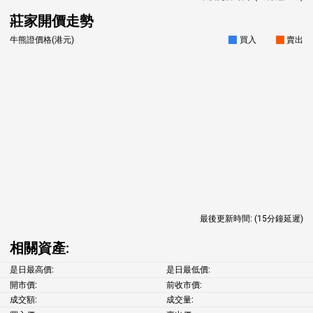
莊家開價走勢
牛熊證價格(港元)
買入
賣出
最後更新時間:
(15分鐘延遲)
相關資產:
是日最高價:
是日最低價:
開市價:
前收市價:
成交額:
成交量: