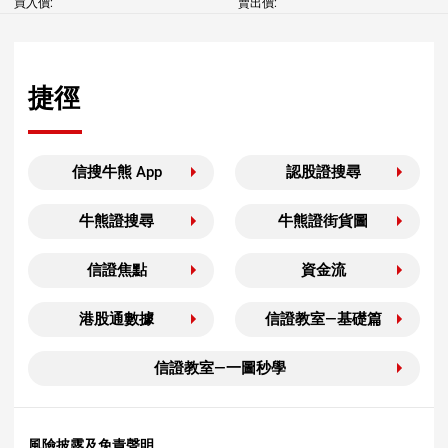
買入價:
賣出價:
捷徑
信搜牛熊 App
認股證搜尋
牛熊證搜尋
牛熊證街貨圖
信證焦點
資金流
港股通數據
信證教室—基礎篇
信證教室—一圖秒學
風險披露及免責聲明