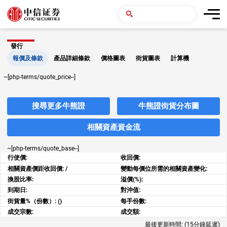
發行
報價及條款
產品詳細條款
價格圖表
街貨圖表
計算機
~[php-terms/quote_price--]
搜尋更多牛熊證
牛熊證街貨分布圖
相關資產資金流
~[php-terms/quote_base--]
行使價:
收回價:
相關資產價距收回價:
/
變動每價位所需的相關資產變化:
換股比率:
溢價(%):
到期日:
對沖值:
街貨量%（份數）:
()
每手份數:
成交宗數:
成交額:
最後更新時間:
(15分鐘延遲)