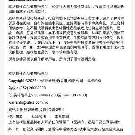
本結構性產品並無抵押品，如發行人無力償債或違約，投資者可能無法收
回部份或全部應收款項。
結構性產品屬複雜產品，投資前閣下應詳閱有關上市文件，完全了解其性
質及潛在風險，自行評估箇中風險，並於需要時尋求專業意見。以上資料
僅供參考，並不構成購買或出售結構性産品或達成任何交易的要約、遊
說、邀請、意見或建議，亦不構成投資意見或服務。結構性產品的價格可
急跌或急升，投資者或會損失所有投資。牛熊證設有強制收回機制，因此
有可能提早終止，在此情況下（i）N類牛熊證投資者會損失於牛熊證的全
部投資；而（ii）R類牛熊證之剩餘價值則可能為零。過往表現並非未來表
現的指標。結構性產品的二級市場可能有限。
所有數據及圖表僅作參考用途。所有例子僅作說明用途。
本結構性產品並無抵押品
Copyright ©
2026
中信証券經紀(香港)有限公司，版權所有
熱線：(852) 26008008
(交易時段早上9:30 - 中午12:00及下午1:00 - 4:00)
warrants@citics.com.hk
資訊由 財經智珠網 提供 [
免責聲明
]
使用條款
私隱聲明
常見問題
上市結構性產品持有人可於任何營業日（星期六、星期日及公眾假期除
外）的一般營業時間內，於香港中環添美道1號中信大廈26樓應要求免費