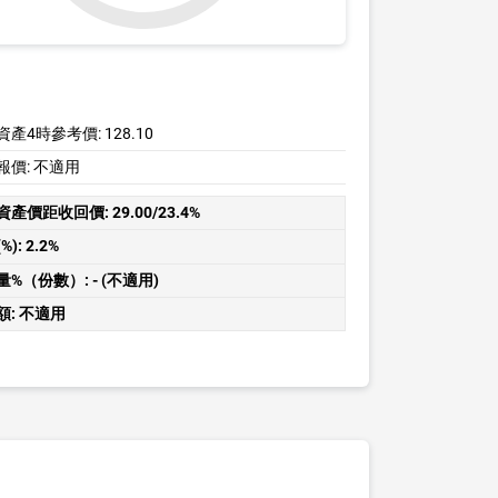
資產4時參考價:
128.10
報價:
不適用
資產價距收回價:
29.00/23.4%
%):
2.2%
量%（份數）:
- (不適用)
額:
不適用