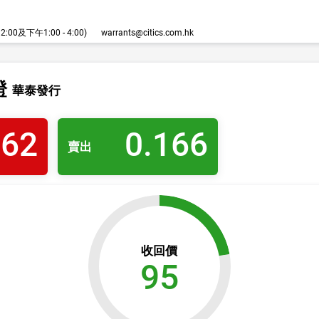
00及下午1:00 - 4:00)
warrants@citics.com.hk
證
華泰發行
162
0.166
賣出
收回價
95