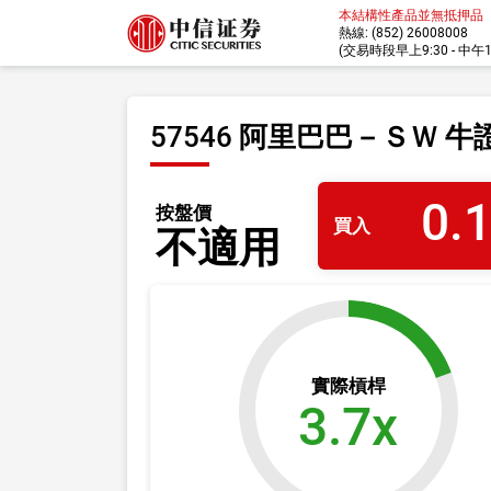
本結構性產品並無抵押品
熱線: (852) 26008008
(交易時段早上9:30 - 中午12:
57546 阿里巴巴－ＳＷ 牛
0.
按盤價
買入
不適用
實際槓桿
3.7x