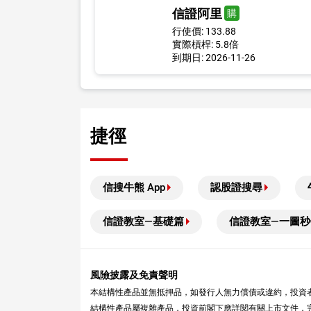
信證阿里
購
行使價: 133.88
實際槓桿: 5.8倍
到期日: 2026-11-26
捷徑
信搜牛熊 App
認股證搜尋
信證教室—基礎篇
信證教室—一圖秒
風險披露及免責聲明
本結構性產品並無抵押品，如發行人無力償債或違約，投資
結構性產品屬複雜產品，投資前閣下應詳閱有關上市文件，