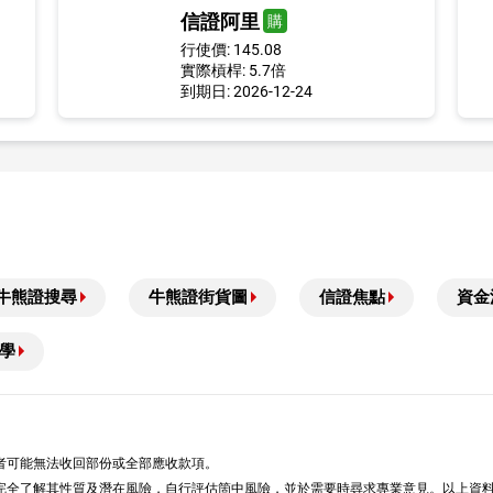
信證阿里
購
行使價: 145.08
實際槓桿: 5.7倍
到期日: 2026-12-24
牛熊證搜尋
牛熊證街貨圖
信證焦點
資金
學
者可能無法收回部份或全部應收款項。
完全了解其性質及潛在風險，自行評估箇中風險，並於需要時尋求專業意見。以上資