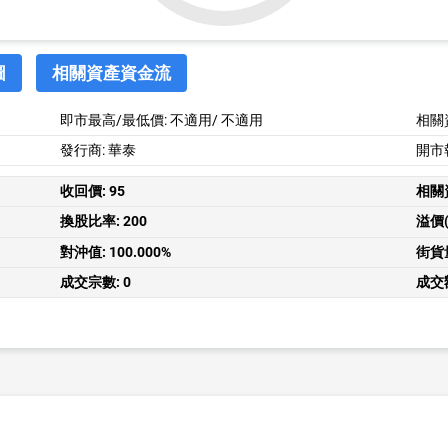
圖
相關資產資金流
即市最高/最低價:
不適用
/
不適用
相關
發行商: 華泰
開市
收回價:
95
相關
換股比率:
200
溢價(
對沖值:
100.000%
街貨
成交宗數:
0
成交