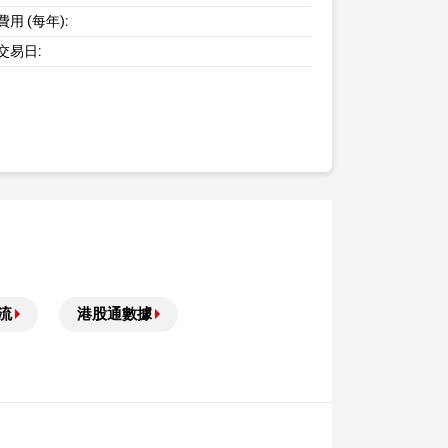
用 (每年):
交易日:
流
港股通數據