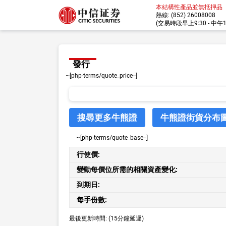
本結構性產品並無抵押品
熱線: (852) 26008008
(交易時段早上9:30 - 中午12:
發行
~[php-terms/quote_price--]
搜尋更多牛熊證
牛熊證街貨分布
~[php-terms/quote_base--]
行使價:
變動每價位所需的相關資產變化:
到期日:
每手份數:
最後更新時間:
(15分鐘延遲)