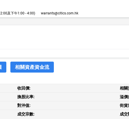
00及下午1:00 - 4:00)
warrants@citics.com.hk
圖
相關資產資金流
收回價:
相關
換股比率:
溢價(
對沖值:
街貨
成交宗數:
成交