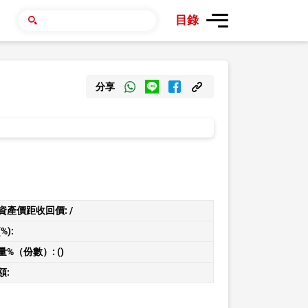
目錄
分享
資產價距收回價:
/
%):
量%（份數）:
()
額: