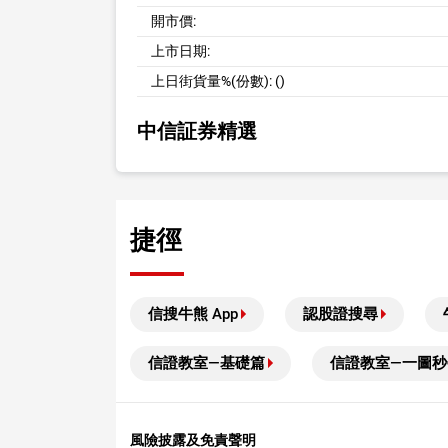
開市價:
上市日期:
上日街貨量%(份數):
()
中信証券精選
捷徑
信搜牛熊 App
認股證搜尋
信證教室—基礎篇
信證教室—一圖秒
風險披露及免責聲明