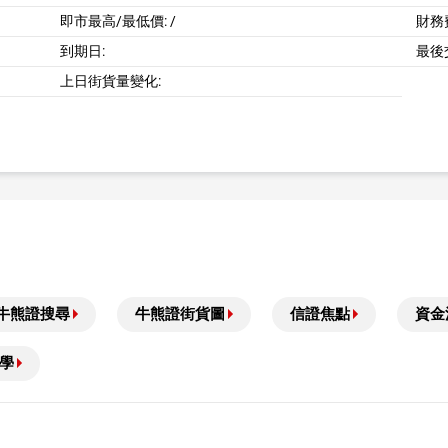
即市最高/最低價:
/
財務費
到期日:
最後
上日街貨量變化:
牛熊證搜尋
牛熊證街貨圖
信證焦點
資金
學