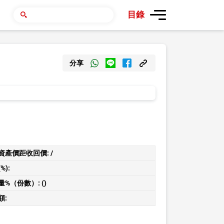
目錄
分享
資產價距收回價:
/
%):
量%（份數）:
()
額: