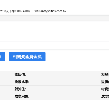
00及下午1:00 - 4:00)
warrants@citics.com.hk
圖
相關資產資金流
收回價:
相關
換股比率:
溢價(
對沖值:
街貨
成交宗數:
成交