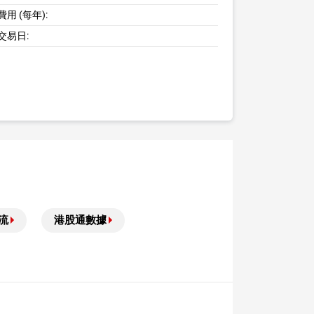
用 (每年):
交易日:
流
港股通數據