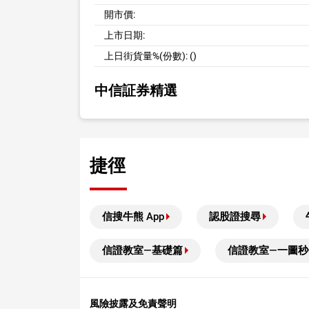
開市價:
上市日期:
上日街貨量%(份數):
()
中信証券精選
捷徑
信搜牛熊 App
認股證搜尋
信證教室—基礎篇
信證教室—一圖秒
風險披露及免責聲明