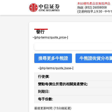
本結構性產品並無抵押品
熱線: (852) 26008008
(交易時段早上9:30 - 中午12:
發行
~[php-terms/quote_price--]
搜尋更多牛熊證
牛熊證街貨分布
~[php-terms/quote_base--]
行使價:
變動每價位所需的相關資產變化:
到期日:
每手份數:
最後更新時間:
(15分鐘延遲)