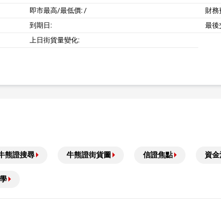
即市最高/最低價:
/
財務費
到期日:
最後
上日街貨量變化:
牛熊證搜尋
牛熊證街貨圖
信證焦點
資金
學