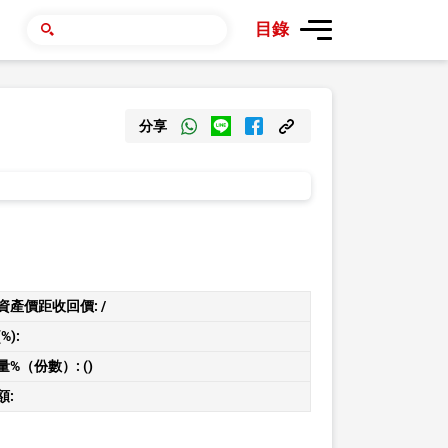
目錄
分享
資產價距收回價:
/
%):
量%（份數）:
()
額: