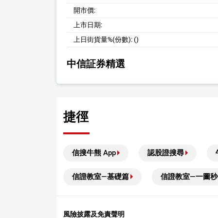
開市價:
上市日期:
上日街貨量%(份數):
()
中信証券精選
捷徑
信搜牛熊 App
認股證搜尋
信證教室—基礎篇
信證教室—一圖秒
風險披露及免責聲明