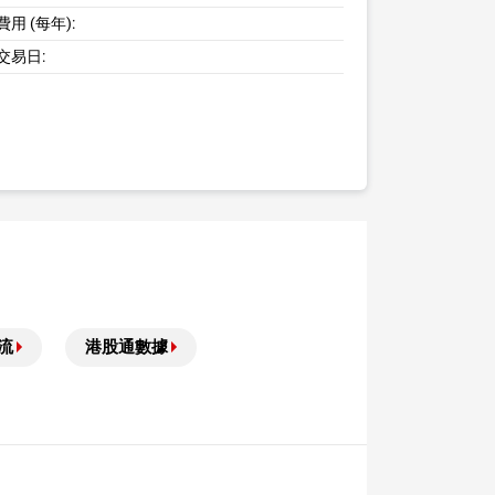
用 (每年):
交易日:
流
港股通數據