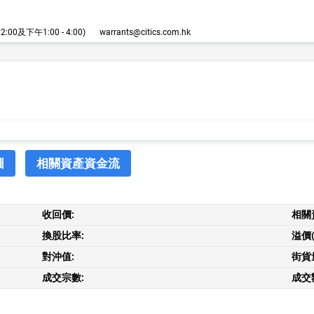
00及下午1:00 - 4:00)
warrants@citics.com.hk
圖
相關資產資金流
收回價:
相關
換股比率:
溢價(
對沖值:
街貨
成交宗數:
成交