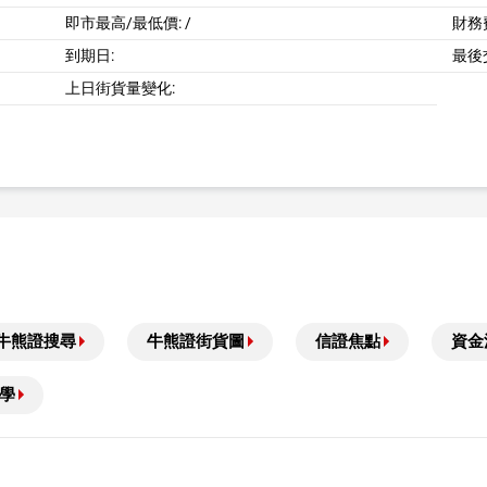
即市最高/最低價:
/
財務費
到期日:
最後
上日街貨量變化:
牛熊證搜尋
牛熊證街貨圖
信證焦點
資金
學