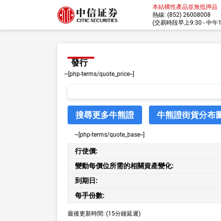
本結構性產品並無抵押品
熱線: (852) 26008008
(交易時段早上9:30 - 中午12:
發行
~[php-terms/quote_price--]
搜尋更多牛熊證
牛熊證街貨分布
~[php-terms/quote_base--]
行使價:
變動每價位所需的相關資產變化:
到期日:
每手份數:
最後更新時間:
(15分鐘延遲)