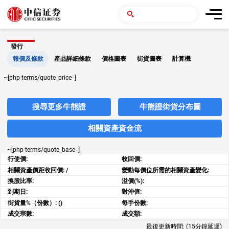
發行
報價及條款
產品詳細條款
價格圖表
街貨圖表
計算機
~[php-terms/quote_price--]
搜尋更多牛熊證
牛熊證街貨分布圖
相關資產資金流
~[php-terms/quote_base--]
行使價:
收回價:
相關資產價距收回價:
/
變動每價位所需的相關資產變化:
換股比率:
溢價(%):
到期日:
對沖值:
街貨量%（份數）:
()
每手份數:
成交宗數:
成交額:
最後更新時間:
(15分鐘延遲)