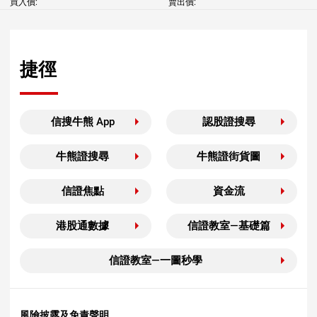
買入價:
賣出價:
捷徑
信搜牛熊 App
認股證搜尋
牛熊證搜尋
牛熊證街貨圖
信證焦點
資金流
港股通數據
信證教室—基礎篇
信證教室—一圖秒學
風險披露及免責聲明