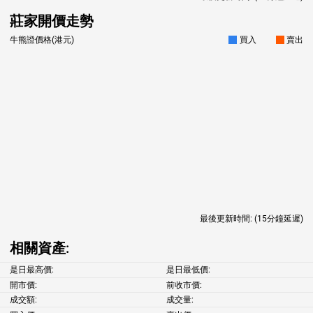
莊家開價走勢
牛熊證價格(港元)
買入
賣出
最後更新時間:
(15分鐘延遲)
相關資產:
是日最高價:
是日最低價:
開市價:
前收市價:
成交額:
成交量: