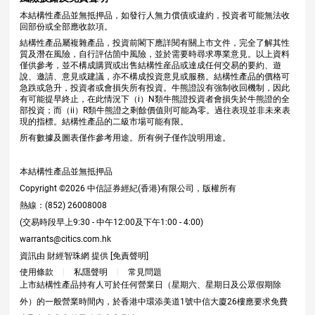
本結構性產品並無抵押品，如發行人無力償債或違約，投資者可能無法收
回部份或全部應收款項。
結構性產品屬複雜產品，投資前閣下應詳閱有關上市文件，完全了解其性
質及潛在風險，自行評估箇中風險，並於需要時尋求專業意見。以上資料
僅供參考，並不構成購買或出售結構性産品或達成任何交易的要約、遊
說、邀請、意見或建議，亦不構成投資意見或服務。結構性產品的價格可
急跌或急升，投資者或會損失所有投資。牛熊證設有強制收回機制，因此
有可能提早終止，在此情況下（i）N類牛熊證投資者會損失於牛熊證的全
部投資；而（ii）R類牛熊證之剩餘價值則可能為零。過往表現並非未來表
現的指標。結構性產品的二級市場可能有限。
所有數據及圖表僅作參考用途。所有例子僅作說明用途。
本結構性產品並無抵押品
Copyright ©
2026
中信証券經紀(香港)有限公司，版權所有
熱線：(852) 26008008
(交易時段早上9:30 - 中午12:00及下午1:00 - 4:00)
warrants@citics.com.hk
資訊由 財經智珠網 提供 [
免責聲明
]
使用條款
私隱聲明
常見問題
上市結構性產品持有人可於任何營業日（星期六、星期日及公眾假期除
外）的一般營業時間內，於香港中環添美道1號中信大廈26樓應要求免費