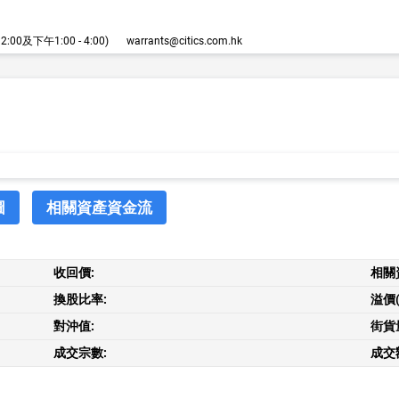
00及下午1:00 - 4:00)
warrants@citics.com.hk
圖
相關資產資金流
收回價:
相關
換股比率:
溢價(
對沖值:
街貨
成交宗數:
成交