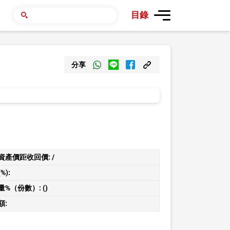
目錄
分享
資產價距收回價:
/
%):
量%（份數）:
()
額: