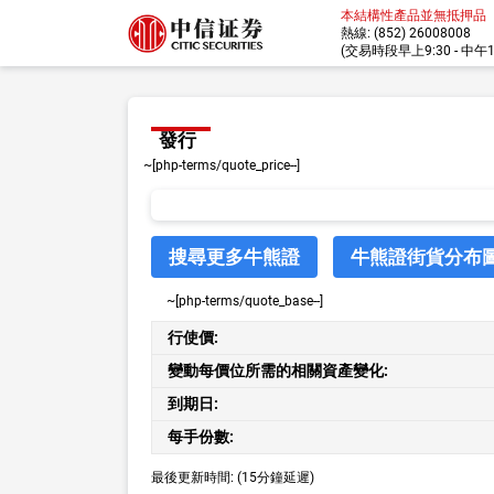
本結構性產品並無抵押品
熱線: (852) 26008008
(交易時段早上9:30 - 中午12:
發行
~[php-terms/quote_price--]
搜尋更多牛熊證
牛熊證街貨分布
~[php-terms/quote_base--]
行使價:
變動每價位所需的相關資產變化:
到期日:
每手份數:
最後更新時間:
(15分鐘延遲)