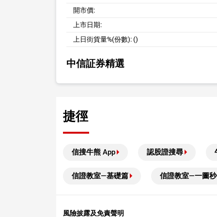
開市價:
上市日期:
上日街貨量%(份數):
()
中信証券精選
捷徑
信搜牛熊 App
認股證搜尋
信證教室—基礎篇
信證教室—一圖秒
風險披露及免責聲明