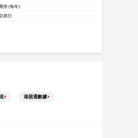
用 (每年):
交易日:
流
港股通數據