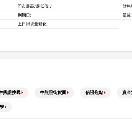
即市最高/最低價:
/
財務費
到期日:
最後
上日街貨量變化:
牛熊證搜尋
牛熊證街貨圖
信證焦點
資金
學