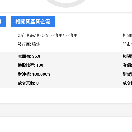
圖
相關資產資金流
即市最高/最低價:
不適用
/
不適用
相關
發行商: 瑞銀
開市
收回價:
35.8
相關
換股比率:
100
溢價(
對沖值:
100.000%
街貨
成交宗數:
0
成交