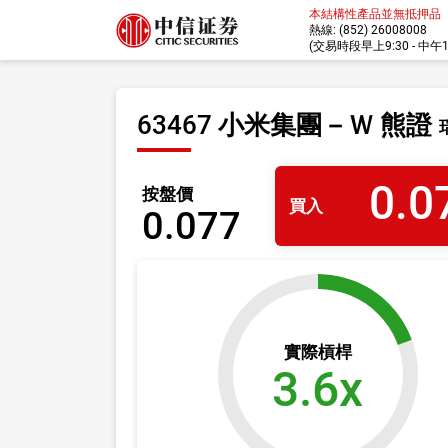
本結構性產品並無抵押品
熱線: (852) 26008008
(交易時段早上9:30 - 中午12:
63467 小米集團－Ｗ 熊證
0.0
按盤價
買入
0.077
實際槓桿
3.6x