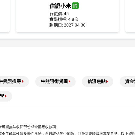
信證小米
購
行使價: 45
實際槓桿: 4.8倍
到期日: 2027-04-30
牛熊證搜尋
牛熊證街貨圖
信證焦點
資金
學
者可能無法收回部份或全部應收款項。
完全了解其性質及潛在風險，自行評估箇中風險，並於需要時尋求專業意見。以上資