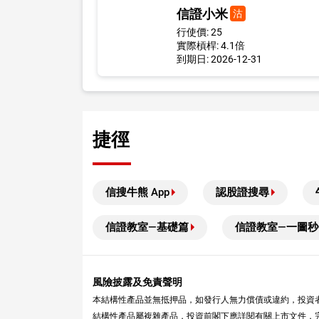
信證小米
沽
行使價: 25
實際槓桿: 4.1倍
到期日: 2026-12-31
捷徑
信搜牛熊 App
認股證搜尋
信證教室—基礎篇
信證教室—一圖秒
風險披露及免責聲明
本結構性產品並無抵押品，如發行人無力償債或違約，投資
結構性產品屬複雜產品，投資前閣下應詳閱有關上市文件，