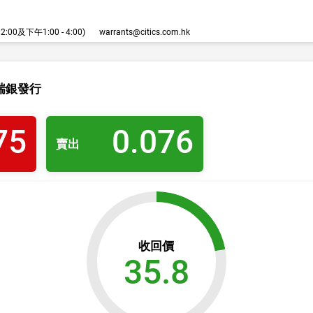
00及下午1:00 - 4:00)
warrants@citics.com.hk
瑞銀發行
75
0.076
賣出
收回價
35.8