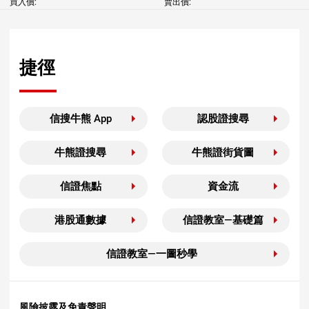
買入價:
賣出價:
捷徑
信搜牛熊 App
認股證搜尋
牛熊證搜尋
牛熊證街貨圖
信證焦點
資金流
港股通數據
信證教室—基礎篇
信證教室—一圖秒學
風險披露及免責聲明