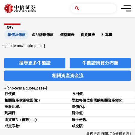
發行
報價及條款
產品詳細條款
價格圖表
街貨圖表
計算機
~[php-terms/quote_price--]
搜尋更多牛熊證
牛熊證街貨分布圖
相關資產資金流
~[php-terms/quote_base--]
行使價:
收回價:
相關資產價距收回價:
/
變動每價位所需的相關資產變化:
換股比率:
溢價(%):
到期日:
對沖值:
街貨量%（份數）:
()
每手份數:
成交宗數:
成交額:
最後更新時間:
(15分鐘延遲)