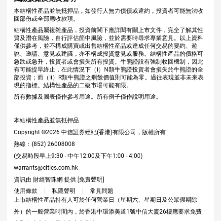
本結構性產品並無抵押品，如發行人無力償債或違約，投資者可能無法收
回部份或全部應收款項。
結構性產品屬複雜產品，投資前閣下應詳閱有關上市文件，完全了解其性
質及潛在風險，自行評估箇中風險，並於需要時尋求專業意見。以上資料
僅供參考，並不構成購買或出售結構性産品或達成任何交易的要約、遊
說、邀請、意見或建議，亦不構成投資意見或服務。結構性產品的價格可
急跌或急升，投資者或會損失所有投資。牛熊證設有強制收回機制，因此
有可能提早終止，在此情況下（i）N類牛熊證投資者會損失於牛熊證的全
部投資；而（ii）R類牛熊證之剩餘價值則可能為零。過往表現並非未來表
現的指標。結構性產品的二級市場可能有限。
所有數據及圖表僅作參考用途。所有例子僅作說明用途。
本結構性產品並無抵押品
Copyright ©
2026
中信証券經紀(香港)有限公司，版權所有
熱線：(852) 26008008
(交易時段早上9:30 - 中午12:00及下午1:00 - 4:00)
warrants@citics.com.hk
資訊由 財經智珠網 提供 [
免責聲明
]
使用條款
私隱聲明
常見問題
上市結構性產品持有人可於任何營業日（星期六、星期日及公眾假期除
外）的一般營業時間內，於香港中環添美道1號中信大廈26樓應要求免費