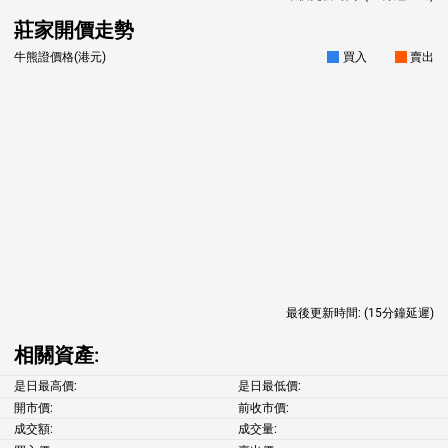
莊家開價走勢
牛熊證價格(港元)
買入
賣出
最後更新時間:
(15分鐘延遲)
相關資產:
是日最高價:
是日最低價:
開市價:
前收市價:
成交額:
成交量: