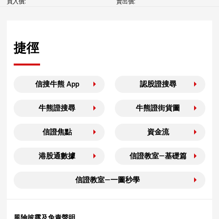
買入價:
賣出價:
捷徑
信搜牛熊 App
認股證搜尋
牛熊證搜尋
牛熊證街貨圖
信證焦點
資金流
港股通數據
信證教室—基礎篇
信證教室—一圖秒學
風險披露及免責聲明