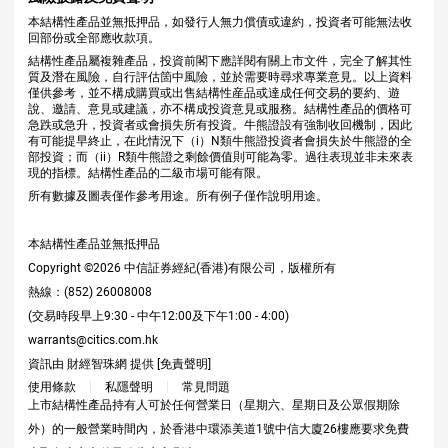
本結構性產品並無抵押品，如發行人無力償債或違約，投資者可能無法收
回部份或全部應收款項。
結構性產品屬複雜產品，投資前閣下應詳閱有關上市文件，完全了解其性
質及潛在風險，自行評估箇中風險，並於需要時尋求專業意見。以上資料
僅供參考，並不構成購買或出售結構性産品或達成任何交易的要約、遊
說、邀請、意見或建議，亦不構成投資意見或服務。結構性產品的價格可
急跌或急升，投資者或會損失所有投資。牛熊證設有強制收回機制，因此
有可能提早終止，在此情況下（i）N類牛熊證投資者會損失於牛熊證的全
部投資；而（ii）R類牛熊證之剩餘價值則可能為零。過往表現並非未來表
現的指標。結構性產品的二級市場可能有限。
所有數據及圖表僅作參考用途。所有例子僅作說明用途。
本結構性產品並無抵押品
Copyright ©
2026
中信証券經紀(香港)有限公司，版權所有
熱線：(852) 26008008
(交易時段早上9:30 - 中午12:00及下午1:00 - 4:00)
warrants@citics.com.hk
資訊由 財經智珠網 提供 [
免責聲明
]
使用條款
私隱聲明
常見問題
上市結構性產品持有人可於任何營業日（星期六、星期日及公眾假期除
外）的一般營業時間內，於香港中環添美道1號中信大廈26樓應要求免費