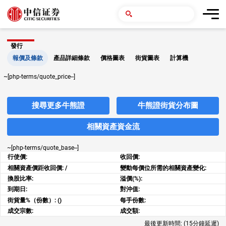
發行
報價及條款
產品詳細條款
價格圖表
街貨圖表
計算機
~[php-terms/quote_price--]
搜尋更多牛熊證
牛熊證街貨分布圖
相關資產資金流
~[php-terms/quote_base--]
行使價:
收回價:
相關資產價距收回價:
/
變動每價位所需的相關資產變化:
換股比率:
溢價(%):
到期日:
對沖值:
街貨量%（份數）:
()
每手份數:
成交宗數:
成交額:
最後更新時間:
(15分鐘延遲)