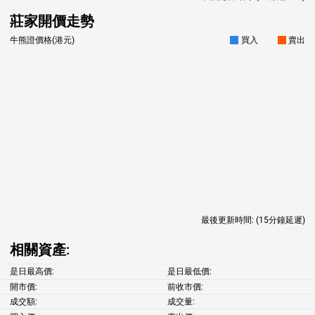
莊家開價走勢
牛熊證價格(港元)
買入
賣出
最後更新時間:
(15分鐘延遲)
相關資產:
是日最高價:
是日最低價:
開市價:
前收市價:
成交額:
成交量: