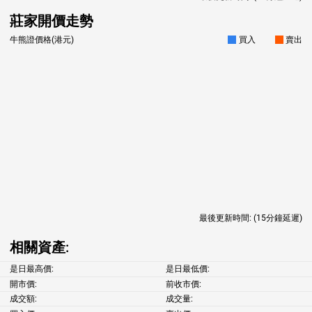
莊家開價走勢
牛熊證價格(港元)
買入
賣出
最後更新時間:
(15分鐘延遲)
相關資產:
是日最高價:
是日最低價:
開市價:
前收市價:
成交額:
成交量: