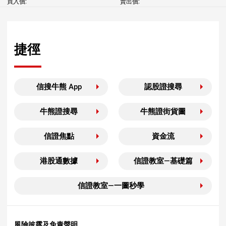
買入價:
賣出價:
捷徑
信搜牛熊 App
認股證搜尋
牛熊證搜尋
牛熊證街貨圖
信證焦點
資金流
港股通數據
信證教室—基礎篇
信證教室—一圖秒學
風險披露及免責聲明