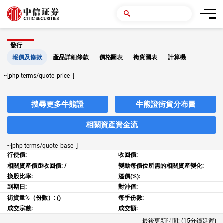
發行
報價及條款
產品詳細條款
價格圖表
街貨圖表
計算機
~[php-terms/quote_price--]
搜尋更多牛熊證
牛熊證街貨分布圖
相關資產資金流
~[php-terms/quote_base--]
行使價:
收回價:
相關資產價距收回價:
/
變動每價位所需的相關資產變化:
換股比率:
溢價(%):
到期日:
對沖值:
街貨量%（份數）:
()
每手份數:
成交宗數:
成交額:
最後更新時間:
(15分鐘延遲)