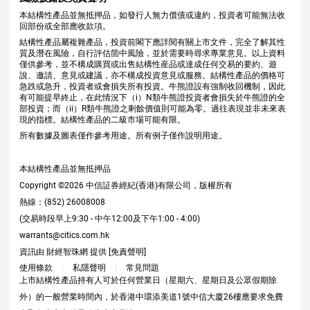
本結構性產品並無抵押品，如發行人無力償債或違約，投資者可能無法收
回部份或全部應收款項。
結構性產品屬複雜產品，投資前閣下應詳閱有關上市文件，完全了解其性
質及潛在風險，自行評估箇中風險，並於需要時尋求專業意見。以上資料
僅供參考，並不構成購買或出售結構性産品或達成任何交易的要約、遊
說、邀請、意見或建議，亦不構成投資意見或服務。結構性產品的價格可
急跌或急升，投資者或會損失所有投資。牛熊證設有強制收回機制，因此
有可能提早終止，在此情況下（i）N類牛熊證投資者會損失於牛熊證的全
部投資；而（ii）R類牛熊證之剩餘價值則可能為零。過往表現並非未來表
現的指標。結構性產品的二級市場可能有限。
所有數據及圖表僅作參考用途。所有例子僅作說明用途。
本結構性產品並無抵押品
Copyright ©
2026
中信証券經紀(香港)有限公司，版權所有
熱線：(852) 26008008
(交易時段早上9:30 - 中午12:00及下午1:00 - 4:00)
warrants@citics.com.hk
資訊由 財經智珠網 提供 [
免責聲明
]
使用條款
私隱聲明
常見問題
上市結構性產品持有人可於任何營業日（星期六、星期日及公眾假期除
外）的一般營業時間內，於香港中環添美道1號中信大廈26樓應要求免費