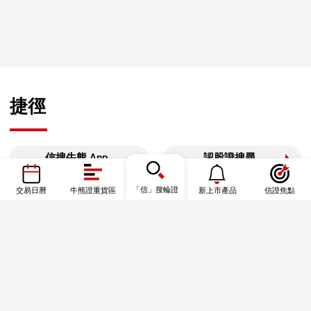
捷徑
信搜牛熊 App
認股證搜尋
牛熊證搜尋
「信」搜輪證
牛熊證街貨圖
交易日曆
牛熊證重貨區
新上市產品
信證焦點
信證焦點
資金流
港股通數據
信證教室—基礎篇
信證教室—一圖秒學