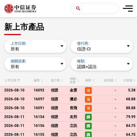
新上市產品
上市日期:
發行商:
所有
信證-CI
相關資產:
種類:
所有
認購+認沽
相關
上市日期
編號
發行商
種類
收回價
行使價
資產
2026-08-10
16092
信證
金雲
-
5.38
沽
2026-08-10
16097
信證
優必
-
68.88
沽
2026-08-10
16091
信證
長飛
-
88.88
沽
2026-08-11
16154
信證
友邦
-
79.99
購
2026-08-11
16156
信證
立訊
-
84.75
購
2026-08-11
16155
信證
立訊
-
64.75
購