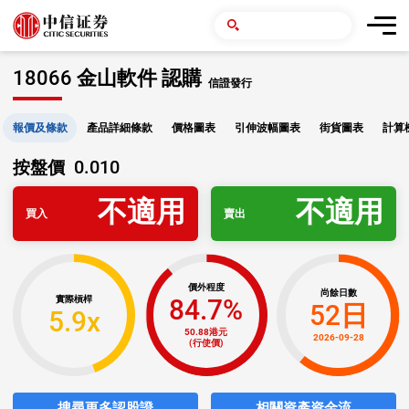
18066 金山軟件 認購
信證發行
報價及條款
產品詳細條款
價格圖表
引伸波幅圖表
街貨圖表
計算
0.010
按盤價
不適用
不適用
買入
賣出
價外程度
尚餘日數
84.7%
實際槓桿
52日
5.9x
50.88港元
2026-09-28
(行使價)
搜尋更多認股證
相關資產資金流