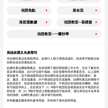
信證焦點
資金流
港股通數據
信證教室—基礎篇
信證教室—一圖秒學
風險披露及免責聲明
本結構性產品並無抵押品，如發行人無力償債或違約，投資者可能無法收
回部份或全部應收款項。
結構性產品屬複雜產品，投資前閣下應詳閱有關上市文件，完全了解其性
質及潛在風險，自行評估箇中風險，並於需要時尋求專業意見。以上資料
僅供參考，並不構成購買或出售結構性産品或達成任何交易的要約、遊
說、邀請、意見或建議，亦不構成投資意見或服務。結構性產品的價格可
急跌或急升，投資者或會損失所有投資。牛熊證設有強制收回機制，因此
有可能提早終止，在此情況下（i）N類牛熊證投資者會損失於牛熊證的全
部投資；而（ii）R類牛熊證之剩餘價值則可能為零。過往表現並非未來表
現的指標。結構性產品的二級市場可能有限。
所有數據及圖表僅作參考用途。所有例子僅作說明用途。