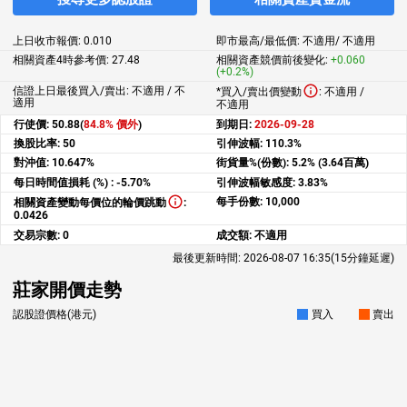
上日收市報價:
0.010
即市最高/最低價:
不適用
/
不適用
相關資產4時參考價:
27.48
相關資產競價前後變化:
+0.060
(+0.2%)
信證上日最後買入/賣出: 不適用 / 不
*買入/賣出價變動
:
不適用
/
適用
不適用
行使價:
50.88(
84.8% 價外
)
到期日:
2026-09-28
換股比率:
50
引伸波幅:
110.3%
對沖值:
10.647%
街貨量%(份數):
5.2% (3.64百萬)
每日時間值損耗 (%) :
-5.70%
引伸波幅敏感度:
3.83%
每手份數:
10,000
相關資產變動每價位的輪價跳動
:
0.0426
交易宗數:
0
成交額:
不適用
最後更新時間:
2026-08-07 16:35
(15分鐘延遲)
莊家開價走勢
認股證價格(港元)
買入
賣出