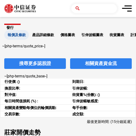
發行
報價及條款
產品詳細條款
價格圖表
引伸波幅圖表
街貨圖表
計
~[php-terms/quote_price--]
搜尋更多認股證
相關資產資金流
~[php-terms/quote_base--]
行使價:
()
到期日:
換股比率:
引伸波幅:
對沖值:
街貨量%(份數):
()
每日時間值損耗 (%) :
引伸波幅敏感度:
相關資產變動每價位的輪價跳動:
每手份數:
交易宗數:
成交額:
最後更新時間:
(15分鐘延遲)
莊家開價走勢