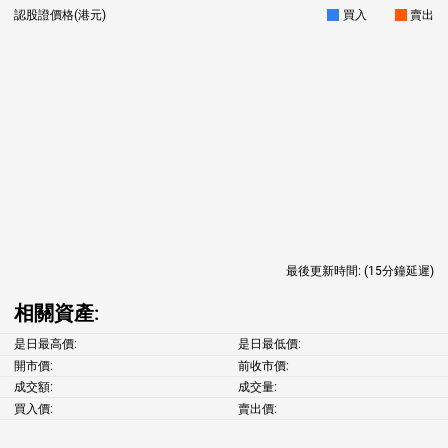
認股證價格(港元)
買入
賣出
最後更新時間:
(15分鐘延遲)
相關資產:
是日最高價:
是日最低價:
開市價:
前收市價:
成交額:
成交量:
買入價:
賣出價: