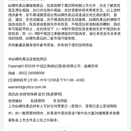
結構性產品屬複雜產品，投資前閣下應詳閱有關上市文件，完全了解其性
質及潛在風險，自行評估箇中風險，並於需要時尋求專業意見。以上資料
僅供參考，並不構成購買或出售結構性産品或達成任何交易的要約、遊
說、邀請、意見或建議，亦不構成投資意見或服務。結構性產品的價格可
急跌或急升，投資者或會損失所有投資。牛熊證設有強制收回機制，因此
有可能提早終止，在此情況下（i）N類牛熊證投資者會損失於牛熊證的全
部投資；而（ii）R類牛熊證之剩餘價值則可能為零。過往表現並非未來表
現的指標。結構性產品的二級市場可能有限。
所有數據及圖表僅作參考用途。所有例子僅作說明用途。
本結構性產品並無抵押品
Copyright ©
2026
中信証券經紀(香港)有限公司，版權所有
熱線：(852) 26008008
(交易時段早上9:30 - 中午12:00及下午1:00 - 4:00)
warrants@citics.com.hk
資訊由 財經智珠網 提供 [
免責聲明
]
使用條款
私隱聲明
常見問題
上市結構性產品持有人可於任何營業日（星期六、星期日及公眾假期除
外）的一般營業時間內，於香港中環添美道1號中信大廈26樓應要求免費
索取各上市文件及公告之印刷本。