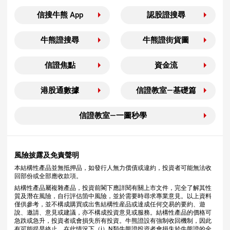
信搜牛熊 App
認股證搜尋
牛熊證搜尋
牛熊證街貨圖
信證焦點
資金流
港股通數據
信證教室—基礎篇
信證教室—一圖秒學
風險披露及免責聲明
本結構性產品並無抵押品，如發行人無力償債或違約，投資者可能無法收
回部份或全部應收款項。
結構性產品屬複雜產品，投資前閣下應詳閱有關上市文件，完全了解其性
質及潛在風險，自行評估箇中風險，並於需要時尋求專業意見。以上資料
僅供參考，並不構成購買或出售結構性産品或達成任何交易的要約、遊
說、邀請、意見或建議，亦不構成投資意見或服務。結構性產品的價格可
急跌或急升，投資者或會損失所有投資。牛熊證設有強制收回機制，因此
有可能提早終止，在此情況下（i）N類牛熊證投資者會損失於牛熊證的全