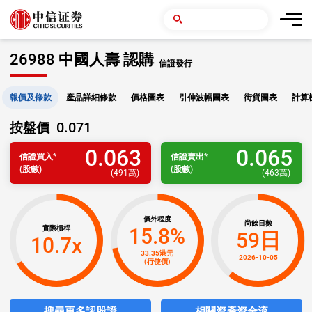
26988 中國人壽 認購
信證發行
報價及條款
產品詳細條款
價格圖表
引伸波幅圖表
街貨圖表
計算
0.071
按盤價
0.063
0.065
信證
買入
*
信證
賣出
*
(股數)
(股數)
(
491萬
)
(
463萬
)
價外程度
尚餘日數
15.8%
實際槓桿
59日
10.7x
33.35港元
2026-10-05
(行使價)
搜尋更多認股證
相關資產資金流