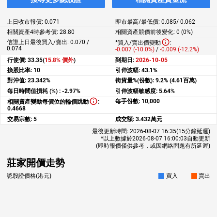
上日收市報價:
0.071
即市最高/最低價:
0.085
/
0.062
相關資產4時參考價:
28.80
相關資產競價前後變化:
0 (0%)
信證上日最後買入/賣出: 0.070 /
*買入/賣出價變動
:
0.074
-0.007 (-10.0%)
/
-0.009 (-12.2%)
行使價:
33.35(
15.8% 價外
)
到期日:
2026-10-05
換股比率:
10
引伸波幅:
43.1%
對沖值:
23.342%
街貨量%(份數):
9.2% (4.61百萬)
每日時間值損耗 (%) :
-2.97%
引伸波幅敏感度:
5.64%
每手份數:
10,000
相關資產變動每價位的輪價跳動
:
0.4668
交易宗數:
5
成交額:
3.432萬元
最後更新時間:
2026-08-07 16:35
(15分鐘延遲)
*以上數據於
2026-08-07 16:00:03
自動更新
(即時報價僅供參考，或因網絡問題有所延遲)
莊家開價走勢
認股證價格(港元)
買入
賣出