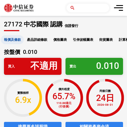
27172 中芯國際 認購
信證發行
報價及條款
產品詳細條款
價格圖表
引伸波幅圖表
街貨圖表
計算
0.010
按盤價
不適用
0.010
買入
賣出
價外程度
尚餘日數
65.7%
實際槓桿
24日
6.9x
110.88港元
2026-08-31
(行使價)
搜尋更多認股證
相關資產資金流