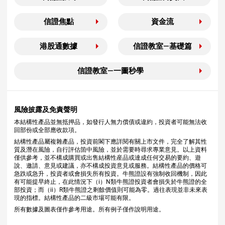
信證焦點
資金流
港股通數據
信證教室—基礎篇
信證教室—一圖秒學
風險披露及免責聲明
本結構性產品並無抵押品，如發行人無力償債或違約，投資者可能無法收
回部份或全部應收款項。
結構性產品屬複雜產品，投資前閣下應詳閱有關上市文件，完全了解其性
質及潛在風險，自行評估箇中風險，並於需要時尋求專業意見。以上資料
僅供參考，並不構成購買或出售結構性産品或達成任何交易的要約、遊
說、邀請、意見或建議，亦不構成投資意見或服務。結構性產品的價格可
急跌或急升，投資者或會損失所有投資。牛熊證設有強制收回機制，因此
有可能提早終止，在此情況下（i）N類牛熊證投資者會損失於牛熊證的全
部投資；而（ii）R類牛熊證之剩餘價值則可能為零。過往表現並非未來表
現的指標。結構性產品的二級市場可能有限。
所有數據及圖表僅作參考用途。所有例子僅作說明用途。