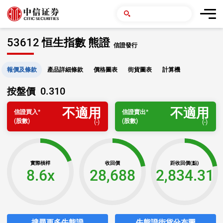
53612 恒生指數 熊證
信證發行
報價及條款
產品詳細條款
價格圖表
街貨圖表
計算機
0.310
按盤價
不適用
不適用
信證
買入
*
信證
賣出
*
(股數)
(股數)
(
-
)
(
-
)
實際槓桿
收回價
距收回價(點)
8.6x
28,688
2,834.31
搜尋更多牛熊證
牛熊證街貨分布圖