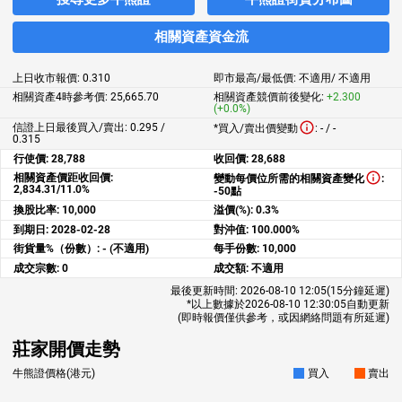
相關資產資金流
上日收市報價:
0.310
即市最高/最低價:
不適用
/
不適用
相關資產4時參考價:
25,665.70
相關資產競價前後變化:
+2.300
(+0.0%)
信證上日最後買入/賣出: 0.295 /
*買入/賣出價變動
:
-
/
-
0.315
行使價:
28,788
收回價:
28,688
相關資產價距收回價:
變動每價位所需的相關資產變化
:
2,834.31/11.0%
-50點
換股比率:
10,000
溢價(%):
0.3%
到期日:
2028-02-28
對沖值:
100.000%
街貨量%（份數）:
- (不適用)
每手份數:
10,000
成交宗數:
0
成交額:
不適用
最後更新時間:
2026-08-10 12:05
(15分鐘延遲)
*以上數據於
2026-08-10 12:30:05
自動更新
(即時報價僅供參考，或因網絡問題有所延遲)
莊家開價走勢
牛熊證價格(港元)
買入
賣出