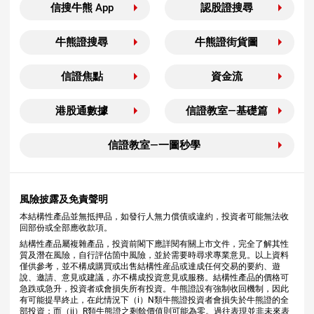
信搜牛熊 App
認股證搜尋
牛熊證搜尋
牛熊證街貨圖
信證焦點
資金流
港股通數據
信證教室—基礎篇
信證教室—一圖秒學
風險披露及免責聲明
本結構性產品並無抵押品，如發行人無力償債或違約，投資者可能無法收
回部份或全部應收款項。
結構性產品屬複雜產品，投資前閣下應詳閱有關上市文件，完全了解其性
質及潛在風險，自行評估箇中風險，並於需要時尋求專業意見。以上資料
僅供參考，並不構成購買或出售結構性産品或達成任何交易的要約、遊
說、邀請、意見或建議，亦不構成投資意見或服務。結構性產品的價格可
急跌或急升，投資者或會損失所有投資。牛熊證設有強制收回機制，因此
有可能提早終止，在此情況下（i）N類牛熊證投資者會損失於牛熊證的全
部投資；而（ii）R類牛熊證之剩餘價值則可能為零。過往表現並非未來表