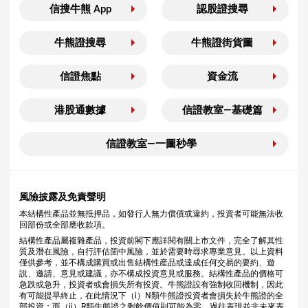
信搜牛熊 App
認股證搜尋
牛熊證搜尋
牛熊證街貨圖
信證焦點
資金流
港股通數據
信證教室—基礎篇
信證教室—一圖秒學
風險披露及免責聲明
本結構性產品並無抵押品，如發行人無力償債或違約，投資者可能無法收
回部份或全部應收款項。
結構性產品屬複雜產品，投資前閣下應詳閱有關上市文件，完全了解其性
質及潛在風險，自行評估箇中風險，並於需要時尋求專業意見。以上資料
僅供參考，並不構成購買或出售結構性産品或達成任何交易的要約、遊
說、邀請、意見或建議，亦不構成投資意見或服務。結構性產品的價格可
急跌或急升，投資者或會損失所有投資。牛熊證設有強制收回機制，因此
有可能提早終止，在此情況下（i）N類牛熊證投資者會損失於牛熊證的全
部投資；而（ii）R類牛熊證之剩餘價值則可能為零。過往表現並非未來表