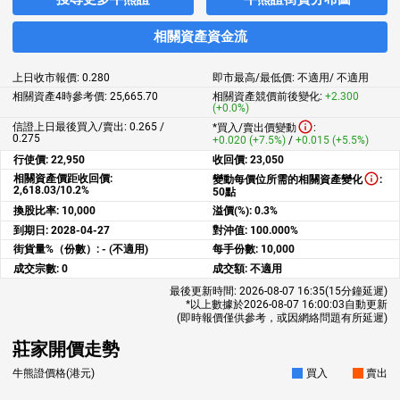
相關資產資金流
上日收市報價:
0.280
即市最高/最低價:
不適用
/
不適用
相關資產4時參考價:
25,665.70
相關資產競價前後變化:
+2.300
(+0.0%)
信證上日最後買入/賣出: 0.265 /
*買入/賣出價變動
:
0.275
+0.020 (+7.5%)
/
+0.015 (+5.5%)
行使價:
22,950
收回價:
23,050
相關資產價距收回價:
變動每價位所需的相關資產變化
:
2,618.03/10.2%
50點
換股比率:
10,000
溢價(%):
0.3%
到期日:
2028-04-27
對沖值:
100.000%
街貨量%（份數）:
- (不適用)
每手份數:
10,000
成交宗數:
0
成交額:
不適用
最後更新時間:
2026-08-07 16:35
(15分鐘延遲)
*以上數據於
2026-08-07 16:00:03
自動更新
(即時報價僅供參考，或因網絡問題有所延遲)
莊家開價走勢
牛熊證價格(港元)
買入
賣出