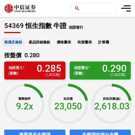
54369 恒生指數 牛證
信證發行
報價及條款
產品詳細條款
價格圖表
街貨圖表
計算機
0.280
按盤價
0.285
0.290
信證
買入
*
信證
賣出
*
(股數)
(股數)
(
1,800萬
)
(
1,800萬
)
實際槓桿
收回價
距收回價(點)
9.2x
23,050
2,618.03
搜尋更多牛熊證
牛熊證街貨分布圖