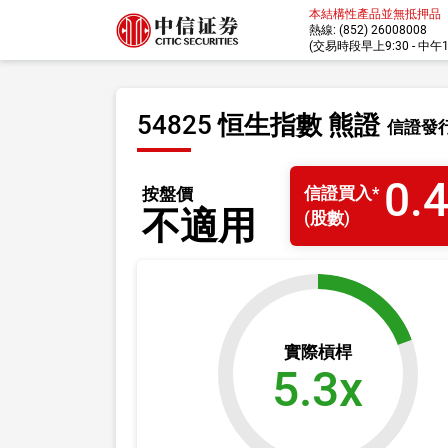
本結構性產品並無抵押品
熱線: (852) 26008008
(交易時段早上9:30 - 中午12:
54825 恒生指數 熊證
信證發
0.
信證
買入
*
按盤價
不適用
(股數)
實際槓桿
5.3x