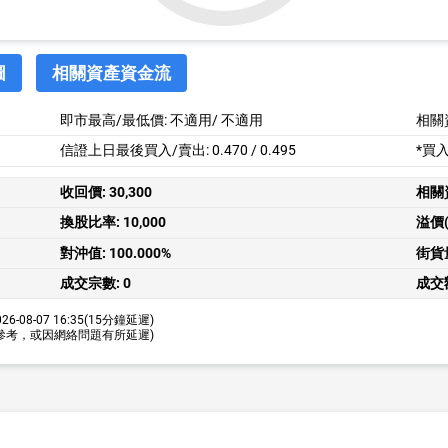
圖
相關資產資金流
即市最高/最低價:
不適用
/
不適用
相關
信證上日最後買入/賣出: 0.470 / 0.495
*買
收回價:
30,300
相關
換股比率:
10,000
溢價(
對沖值:
100.000%
街貨
成交宗數:
0
成交
26-08-07 16:35
(15分鐘延遲)
參考，或因網絡問題有所延遲)