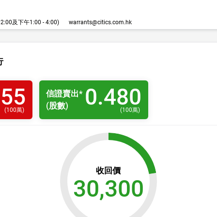
00及下午1:00 - 4:00)
warrants@citics.com.hk
行
455
0.480
信證
賣出
*
(股數)
(
100萬
)
(
100萬
)
收回價
30,300