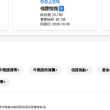
68286
信證恒指
牛
收回價: 25,150
實際槓桿: 40.7倍
到期日: 2028-10-30
牛熊證搜尋
牛熊證街貨圖
信證焦點
資金
學
者可能無法收回部份或全部應收款項。