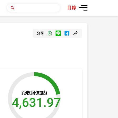
目錄
分享
距收回價(點)
4,631.97