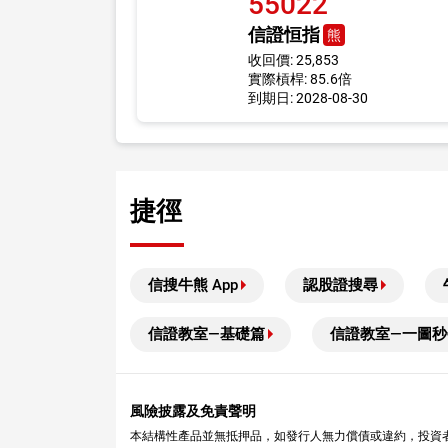
55022
信證恒指
熊
收回價: 25,853
實際槓桿: 85.6倍
到期日: 2028-08-30
捷徑
信搜牛熊 App
認股證搜尋
信證教室—基礎篇
信證教室—一圖秒
風險披露及免責聲明
本結構性產品並無抵押品，如發行人無力償債或違約，投資