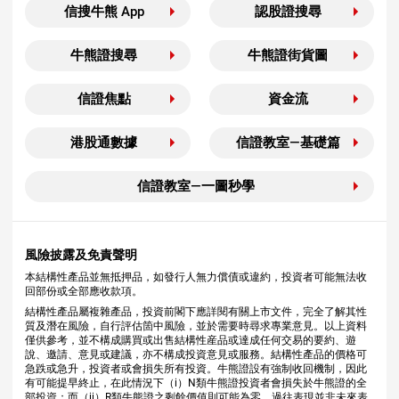
信搜牛熊 App
認股證搜尋
牛熊證搜尋
牛熊證街貨圖
信證焦點
資金流
港股通數據
信證教室—基礎篇
信證教室—一圖秒學
風險披露及免責聲明
本結構性產品並無抵押品，如發行人無力償債或違約，投資者可能無法收
回部份或全部應收款項。
結構性產品屬複雜產品，投資前閣下應詳閱有關上市文件，完全了解其性
質及潛在風險，自行評估箇中風險，並於需要時尋求專業意見。以上資料
僅供參考，並不構成購買或出售結構性産品或達成任何交易的要約、遊
說、邀請、意見或建議，亦不構成投資意見或服務。結構性產品的價格可
急跌或急升，投資者或會損失所有投資。牛熊證設有強制收回機制，因此
有可能提早終止，在此情況下（i）N類牛熊證投資者會損失於牛熊證的全
部投資；而（ii）R類牛熊證之剩餘價值則可能為零。過往表現並非未來表