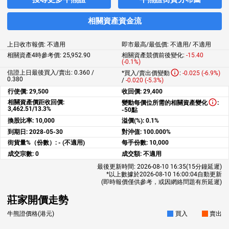
相關資產資金流
上日收市報價:
不適用
即市最高/最低價:
不適用
/
不適用
相關資產4時參考價:
25,952.90
相關資產競價前後變化:
-15.40
(-0.1%)
信證上日最後買入/賣出: 0.360 /
*買入/賣出價變動
:
-0.025 (-6.9%)
0.380
/
-0.020 (-5.3%)
行使價:
29,500
收回價:
29,400
相關資產價距收回價:
變動每價位所需的相關資產變化
:
3,462.51/13.3%
-50點
換股比率:
10,000
溢價(%):
0.1%
到期日:
2028-05-30
對沖值:
100.000%
街貨量%（份數）:
- (不適用)
每手份數:
10,000
成交宗數:
0
成交額:
不適用
最後更新時間:
2026-08-10 16:35
(15分鐘延遲)
*以上數據於
2026-08-10 16:00:04
自動更新
(即時報價僅供參考，或因網絡問題有所延遲)
莊家開價走勢
牛熊證價格(港元)
買入
賣出