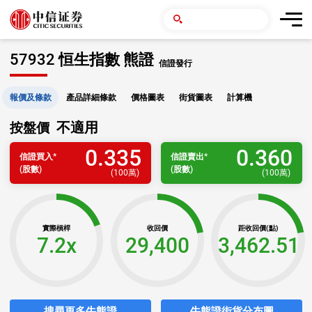
57932 恒生指數 熊證
信證發行
報價及條款
產品詳細條款
價格圖表
街貨圖表
計算機
不適用
按盤價
0.335
0.360
信證
買入
*
信證
賣出
*
(股數)
(股數)
(
100萬
)
(
100萬
)
實際槓桿
收回價
距收回價(點)
7.2x
29,400
3,462.51
搜尋更多牛熊證
牛熊證街貨分布圖