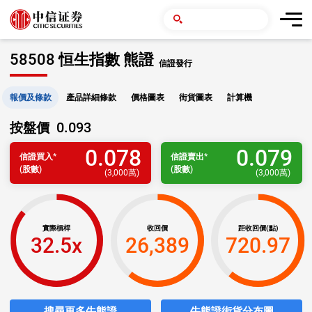
58508 恒生指數 熊證
信證發行
報價及條款
產品詳細條款
價格圖表
街貨圖表
計算機
0.093
按盤價
0.078
0.079
信證
買入
*
信證
賣出
*
(股數)
(股數)
(
3,000萬
)
(
3,000萬
)
實際槓桿
收回價
距收回價(點)
32.5x
26,389
720.97
搜尋更多牛熊證
牛熊證街貨分布圖