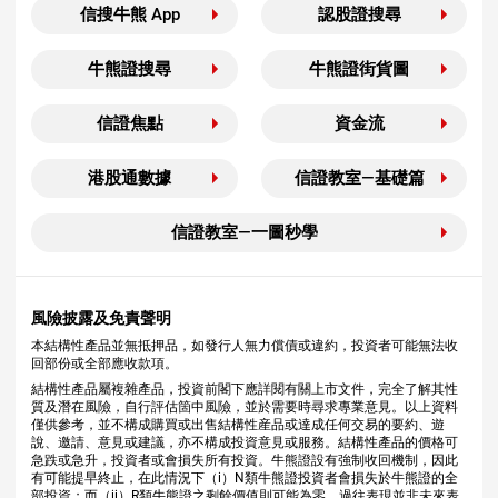
信搜牛熊 App
認股證搜尋
牛熊證搜尋
牛熊證街貨圖
信證焦點
資金流
港股通數據
信證教室—基礎篇
信證教室—一圖秒學
風險披露及免責聲明
本結構性產品並無抵押品，如發行人無力償債或違約，投資者可能無法收
回部份或全部應收款項。
結構性產品屬複雜產品，投資前閣下應詳閱有關上市文件，完全了解其性
質及潛在風險，自行評估箇中風險，並於需要時尋求專業意見。以上資料
僅供參考，並不構成購買或出售結構性産品或達成任何交易的要約、遊
說、邀請、意見或建議，亦不構成投資意見或服務。結構性產品的價格可
急跌或急升，投資者或會損失所有投資。牛熊證設有強制收回機制，因此
有可能提早終止，在此情況下（i）N類牛熊證投資者會損失於牛熊證的全
部投資；而（ii）R類牛熊證之剩餘價值則可能為零。過往表現並非未來表