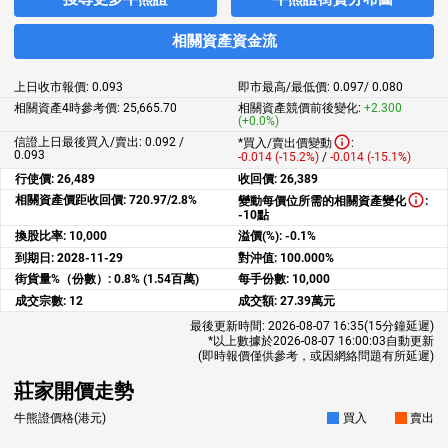
相關資產資金流
上日收市報價:
0.093
即市最高/最低價:
0.097
/
0.080
相關資產4時參考價:
25,665.70
相關資產競價前後變化:
+2.300
(+0.0%)
信證上日最後買入/賣出: 0.092 /
*買入/賣出價變動
:
0.093
-0.014 (-15.2%)
/
-0.014 (-15.1%)
行使價:
26,489
收回價:
26,389
相關資產價距收回價:
720.97/2.8%
變動每價位所需的相關資產變化
:
-10點
換股比率:
10,000
溢價(%):
-0.1%
到期日:
2028-11-29
對沖值:
100.000%
街貨量%（份數）:
0.8% (1.54百萬)
每手份數:
10,000
成交宗數:
12
成交額:
27.39萬元
最後更新時間:
2026-08-07 16:35
(15分鐘延遲)
*以上數據於
2026-08-07 16:00:03
自動更新
(即時報價僅供參考，或因網絡問題有所延遲)
莊家開價走勢
牛熊證價格(港元)
買入
賣出