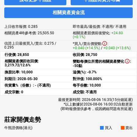
相關資產資金流
上日收市報價:
0.285
即市最高/最低價:
不適用
/
不適用
相關資產4時參考價:
25,505.50
相關資產競價前後變化:
+24.80
(+0.1%)
信證上日最後買入/賣出: 0.275 /
*買入/賣出價變動
:
0.295
+0.040 (+14.5%)
/
+0.040 (+13.6%)
行使價:
28,850
收回價:
28,750
相關資產價距收回價:
變動每價位所需的相關資產變化
:
3,219.72/12.6%
-50點
換股比率:
10,000
溢價(%):
-0.7%
到期日:
2028-05-30
對沖值:
100.000%
街貨量%（份數）:
- (不適用)
每手份數:
10,000
成交宗數:
0
成交額:
不適用
最後更新時間:
2026-08-06 16:35
(15分鐘延遲)
*以上數據於
2026-08-06 16:00:02
自動更新
(即時報價僅供參考，或因網絡問題有所延遲)
莊家開價走勢
牛熊證價格(港元)
買入
賣出