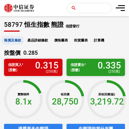
58797 恒生指數 熊證
信證發行
報價及條款
產品詳細條款
價格圖表
街貨圖表
計算機
0.285
按盤價
0.315
0.335
信證
買入
*
信證
賣出
*
(股數)
(股數)
(
250萬
)
(
250萬
)
實際槓桿
收回價
距收回價(點)
8.1x
28,750
3,219.72
搜尋更多牛熊證
牛熊證街貨分布圖