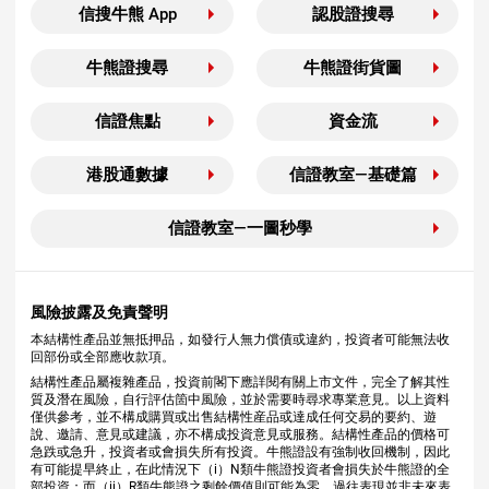
信搜牛熊 App
認股證搜尋
牛熊證搜尋
牛熊證街貨圖
信證焦點
資金流
港股通數據
信證教室—基礎篇
信證教室—一圖秒學
風險披露及免責聲明
本結構性產品並無抵押品，如發行人無力償債或違約，投資者可能無法收
回部份或全部應收款項。
結構性產品屬複雜產品，投資前閣下應詳閱有關上市文件，完全了解其性
質及潛在風險，自行評估箇中風險，並於需要時尋求專業意見。以上資料
僅供參考，並不構成購買或出售結構性産品或達成任何交易的要約、遊
說、邀請、意見或建議，亦不構成投資意見或服務。結構性產品的價格可
急跌或急升，投資者或會損失所有投資。牛熊證設有強制收回機制，因此
有可能提早終止，在此情況下（i）N類牛熊證投資者會損失於牛熊證的全
部投資；而（ii）R類牛熊證之剩餘價值則可能為零。過往表現並非未來表