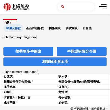
發行
報價及條款
產品詳細條款
價格圖表
街貨圖表
計算機
~[php-terms/quote_price--]
搜尋更多牛熊證
牛熊證街貨分布圖
相關資產資金流
~[php-terms/quote_base--]
行使價:
收回價:
相關資產價距收回價:
/
變動每價位所需的相關資產變化:
換股比率:
溢價(%):
到期日:
對沖值:
街貨量%（份數）:
()
每手份數:
成交宗數:
成交額:
最後更新時間:
(15分鐘延遲)