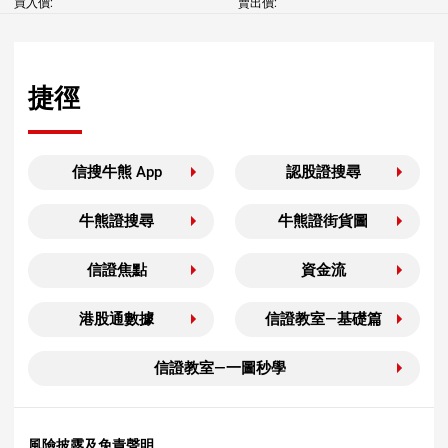
買入價:
賣出價:
捷徑
信搜牛熊 App
認股證搜尋
牛熊證搜尋
牛熊證街貨圖
信證焦點
資金流
港股通數據
信證教室—基礎篇
信證教室—一圖秒學
風險披露及免責聲明