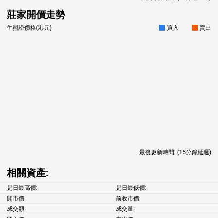
莊家開價走勢
牛熊證價格(港元)
買入
賣出
最後更新時間:
(15分鐘延遲)
相關資產:
是日最高價:
是日最低價:
開市價:
前收市價:
成交額:
成交量: