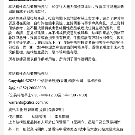
本結構性產品並無抵押品，如發行人無力償債或違約，投資者可能無法收
回部份或全部應收款項。
結構性產品屬複雜產品，投資前閣下應詳閱有關上市文件，完全了解其性
質及潛在風險，自行評估箇中風險，並於需要時尋求專業意見。以上資料
僅供參考，並不構成購買或出售結構性産品或達成任何交易的要約、遊
說、邀請、意見或建議，亦不構成投資意見或服務。結構性產品的價格可
急跌或急升，投資者或會損失所有投資。牛熊證設有強制收回機制，因此
有可能提早終止，在此情況下（i）N類牛熊證投資者會損失於牛熊證的全
部投資；而（ii）R類牛熊證之剩餘價值則可能為零。過往表現並非未來表
現的指標。結構性產品的二級市場可能有限。
所有數據及圖表僅作參考用途。所有例子僅作說明用途。
本結構性產品並無抵押品
Copyright ©
2026
中信証券經紀(香港)有限公司，版權所有
熱線：(852) 26008008
(交易時段早上9:30 - 中午12:00及下午1:00 - 4:00)
warrants@citics.com.hk
資訊由 財經智珠網 提供 [
免責聲明
]
使用條款
私隱聲明
常見問題
上市結構性產品持有人可於任何營業日（星期六、星期日及公眾假期除
外）的一般營業時間內，於香港中環添美道1號中信大廈26樓應要求免費