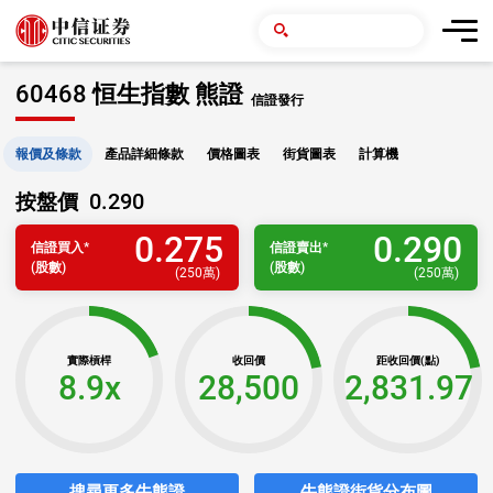
60468 恒生指數 熊證
信證發行
報價及條款
產品詳細條款
價格圖表
街貨圖表
計算機
0.290
按盤價
0.275
0.290
信證
買入
*
信證
賣出
*
(股數)
(股數)
(
250萬
)
(
250萬
)
實際槓桿
收回價
距收回價(點)
8.9x
28,500
2,831.97
搜尋更多牛熊證
牛熊證街貨分布圖