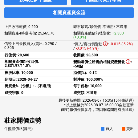
相關資產資金流
上日收市報價:
0.290
即市最高/最低價:
不適用
/
不適用
相關資產4時參考價:
25,665.70
相關資產競價前後變化:
+2.300
(+0.0%)
信證上日最後買入/賣出: 0.290 /
*買入/賣出價變動
:
-0.015 (-5.2%)
0.305
/
-0.015 (-4.9%)
行使價:
28,600
收回價:
28,500
相關資產價距收回價:
變動每價位所需的相關資產變化
:
2,831.97/11.0%
-50點
換股比率:
10,000
溢價(%):
-0.1%
到期日:
2028-04-27
對沖值:
100.000%
街貨量%（份數）:
- (不適用)
每手份數:
10,000
成交宗數:
0
成交額:
不適用
最後更新時間:
2026-08-07 16:35
(15分鐘延遲)
*以上數據於
2026-08-07 16:00:03
自動更新
(即時報價僅供參考，或因網絡問題有所延遲)
莊家開價走勢
牛熊證價格(港元)
買入
賣出