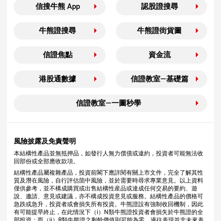
信搜牛熊 App
認股證搜尋
牛熊證搜尋
牛熊證街貨圖
信證焦點
資金流
港股通數據
信證教室—基礎篇
信證教室—一圖秒學
風險披露及免責聲明
本結構性產品並無抵押品，如發行人無力償債或違約，投資者可能無法收
回部份或全部應收款項。
結構性產品屬複雜產品，投資前閣下應詳閱有關上市文件，完全了解其性
質及潛在風險，自行評估箇中風險，並於需要時尋求專業意見。以上資料
僅供參考，並不構成購買或出售結構性産品或達成任何交易的要約、遊
說、邀請、意見或建議，亦不構成投資意見或服務。結構性產品的價格可
急跌或急升，投資者或會損失所有投資。牛熊證設有強制收回機制，因此
有可能提早終止，在此情況下（i）N類牛熊證投資者會損失於牛熊證的全
部投資；而（ii）R類牛熊證之剩餘價值則可能為零。過往表現並非未來表