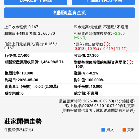
相關資產資金流
上日收市報價:
0.167
即市最高/最低價:
不適用
/
不適用
相關資產4時參考價:
25,665.70
相關資產競價前後變化:
+2.300
(+0.0%)
信證上日最後買入/賣出: 0.165 /
*買入/賣出價變動
:
0.167
-0.018 (-10.9%)
/
-0.019 (-11.4%)
行使價:
27,400
收回價:
27,300
相關資產價距收回價:
1,464.98/5.7%
變動每價位所需的相關資產變化
:
-10點
換股比率:
10,000
溢價(%):
-0.2%
到期日:
2028-05-30
對沖值:
100.000%
街貨量%（份數）:
0.0% (2.00萬)
每手份數:
10,000
成交宗數:
0
成交額:
不適用
最後更新時間:
2026-08-10 09:50
(15分鐘延遲)
*以上數據於
2026-08-10 10:07:09
自動更新
(即時報價僅供參考，或因網絡問題有所延遲)
莊家開價走勢
牛熊證價格(港元)
買入
賣出