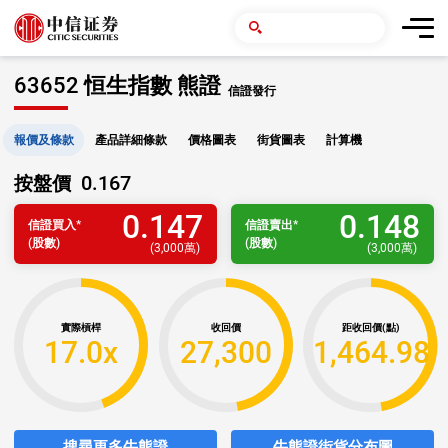
63652 恒生指數 熊證
信證發行
報價及條款
產品詳細條款
價格圖表
街貨圖表
計算機
0.167
按盤價
0.147
0.148
信證
買入
*
信證
賣出
*
(股數)
(股數)
(
3,000萬
)
(
3,000萬
)
實際槓桿
收回價
距收回價(點)
17.0x
27,300
1,464.98
搜尋更多牛熊證
牛熊證街貨分布圖