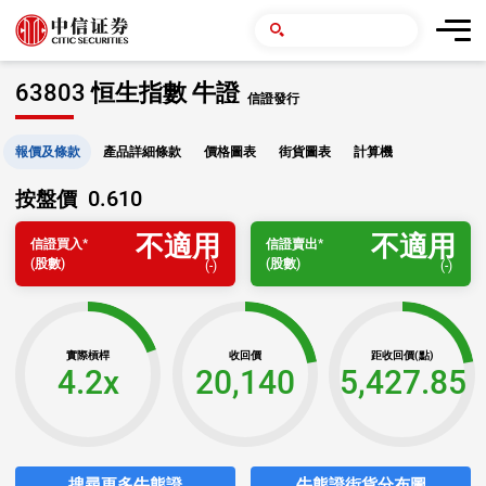
63803 恒生指數 牛證
信證發行
報價及條款
產品詳細條款
價格圖表
街貨圖表
計算機
0.610
按盤價
不適用
不適用
信證
買入
*
信證
賣出
*
(股數)
(股數)
(
-
)
(
-
)
實際槓桿
收回價
距收回價(點)
4.2x
20,140
5,427.85
搜尋更多牛熊證
牛熊證街貨分布圖