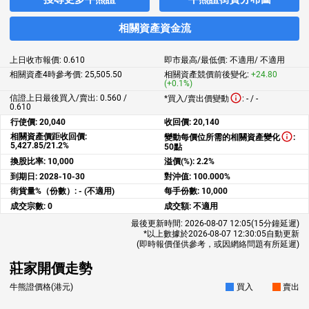
相關資產資金流
上日收市報價:
0.610
即市最高/最低價:
不適用
/
不適用
相關資產4時參考價:
25,505.50
相關資產競價前後變化:
+24.80
(+0.1%)
信證上日最後買入/賣出: 0.560 /
*買入/賣出價變動
:
-
/
-
0.610
行使價:
20,040
收回價:
20,140
相關資產價距收回價:
變動每價位所需的相關資產變化
:
5,427.85/21.2%
50點
換股比率:
10,000
溢價(%):
2.2%
到期日:
2028-10-30
對沖值:
100.000%
街貨量%（份數）:
- (不適用)
每手份數:
10,000
成交宗數:
0
成交額:
不適用
最後更新時間:
2026-08-07 12:05
(15分鐘延遲)
*以上數據於
2026-08-07 12:30:05
自動更新
(即時報價僅供參考，或因網絡問題有所延遲)
莊家開價走勢
牛熊證價格(港元)
買入
賣出