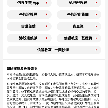
信搜牛熊 App
認股證搜尋
牛熊證搜尋
牛熊證街貨圖
信證焦點
資金流
港股通數據
信證教室—基礎篇
信證教室—一圖秒學
風險披露及免責聲明
本結構性產品並無抵押品，如發行人無力償債或違約，投資者可能無法收
回部份或全部應收款項。
結構性產品屬複雜產品，投資前閣下應詳閱有關上市文件，完全了解其性
質及潛在風險，自行評估箇中風險，並於需要時尋求專業意見。以上資料
僅供參考，並不構成購買或出售結構性産品或達成任何交易的要約、遊
說、邀請、意見或建議，亦不構成投資意見或服務。結構性產品的價格可
急跌或急升，投資者或會損失所有投資。牛熊證設有強制收回機制，因此
有可能提早終止，在此情況下（i）N類牛熊證投資者會損失於牛熊證的全
部投資；而（ii）R類牛熊證之剩餘價值則可能為零。過往表現並非未來表