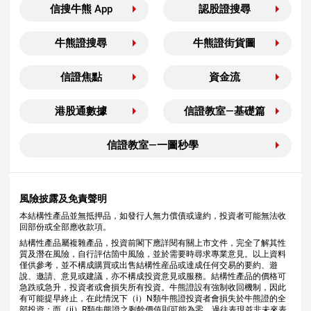
信搜牛熊 App
認股證搜尋
牛熊證搜尋
牛熊證街貨圖
信證焦點
資金流
港股通數據
信證教室—基礎篇
信證教室—一圖秒學
風險披露及免責聲明
本結構性產品並無抵押品，如發行人無力償債或違約，投資者可能無法收
回部份或全部應收款項。
結構性產品屬複雜產品，投資前閣下應詳閱有關上市文件，完全了解其性
質及潛在風險，自行評估箇中風險，並於需要時尋求專業意見。以上資料
僅供參考，並不構成購買或出售結構性産品或達成任何交易的要約、遊
說、邀請、意見或建議，亦不構成投資意見或服務。結構性產品的價格可
急跌或急升，投資者或會損失所有投資。牛熊證設有強制收回機制，因此
有可能提早終止，在此情況下（i）N類牛熊證投資者會損失於牛熊證的全
部投資；而（ii）R類牛熊證之剩餘價值則可能為零。過往表現並非未來表