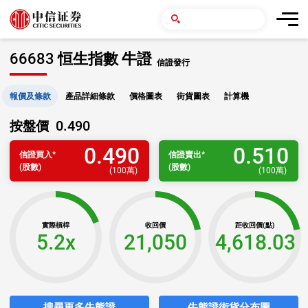
66683 恒生指數 牛證
信證發行
報價及條款
產品詳細條款
價格圖表
街貨圖表
計算機
0.490
按盤價
0.490
0.510
信證
買入
*
信證
賣出
*
(股數)
(股數)
(
100萬
)
(
100萬
)
實際槓桿
收回價
距收回價(點)
5.2x
21,050
4,618.03
搜尋更多牛熊證
牛熊證街貨分布圖