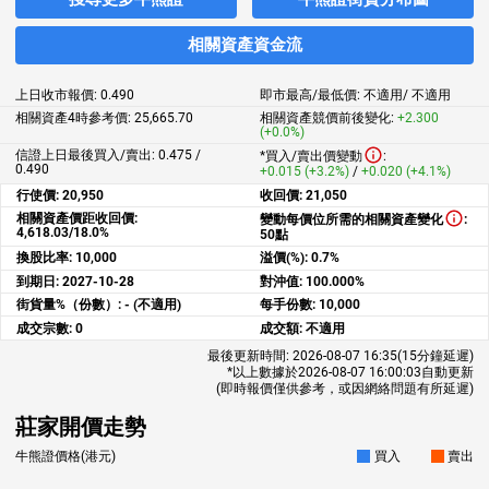
相關資產資金流
上日收市報價:
0.490
即市最高/最低價:
不適用
/
不適用
相關資產4時參考價:
25,665.70
相關資產競價前後變化:
+2.300
(+0.0%)
信證上日最後買入/賣出: 0.475 /
*買入/賣出價變動
:
0.490
+0.015 (+3.2%)
/
+0.020 (+4.1%)
行使價:
20,950
收回價:
21,050
相關資產價距收回價:
變動每價位所需的相關資產變化
:
4,618.03/18.0%
50點
換股比率:
10,000
溢價(%):
0.7%
到期日:
2027-10-28
對沖值:
100.000%
街貨量%（份數）:
- (不適用)
每手份數:
10,000
成交宗數:
0
成交額:
不適用
最後更新時間:
2026-08-07 16:35
(15分鐘延遲)
*以上數據於
2026-08-07 16:00:03
自動更新
(即時報價僅供參考，或因網絡問題有所延遲)
莊家開價走勢
牛熊證價格(港元)
買入
賣出