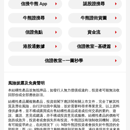
信搜牛熊 App
認股證搜尋
牛熊證搜尋
牛熊證街貨圖
信證焦點
資金流
港股通數據
信證教室—基礎篇
信證教室—一圖秒學
風險披露及免責聲明
本結構性產品並無抵押品，如發行人無力償債或違約，投資者可能無法收
回部份或全部應收款項。
結構性產品屬複雜產品，投資前閣下應詳閱有關上市文件，完全了解其性
質及潛在風險，自行評估箇中風險，並於需要時尋求專業意見。以上資料
僅供參考，並不構成購買或出售結構性産品或達成任何交易的要約、遊
說、邀請、意見或建議，亦不構成投資意見或服務。結構性產品的價格可
急跌或急升，投資者或會損失所有投資。牛熊證設有強制收回機制，因此
有可能提早終止，在此情況下（i）N類牛熊證投資者會損失於牛熊證的全
部投資；而（ii）R類牛熊證之剩餘價值則可能為零。過往表現並非未來表