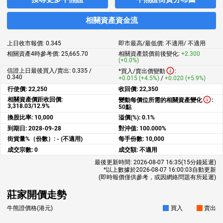
相關資產資金流
上日收市報價:
0.345
即市最高/最低價:
不適用
/
不適用
相關資產4時參考價:
25,665.70
相關資產競價前後變化:
+2.300
(+0.0%)
信證上日最後買入/賣出: 0.335 /
*買入/賣出價變動
:
0.340
+0.015 (+4.5%)
/
+0.020 (+5.9%)
行使價:
22,250
收回價:
22,350
相關資產價距收回價:
變動每價位所需的相關資產變化
:
3,318.03/12.9%
50點
換股比率:
10,000
溢價(%):
0.1%
到期日:
2028-09-28
對沖值:
100.000%
街貨量%（份數）:
- (不適用)
每手份數:
10,000
成交宗數:
0
成交額:
不適用
最後更新時間:
2026-08-07 16:35
(15分鐘延遲)
*以上數據於
2026-08-07 16:00:03
自動更新
(即時報價僅供參考，或因網絡問題有所延遲)
莊家開價走勢
牛熊證價格(港元)
買入
賣出