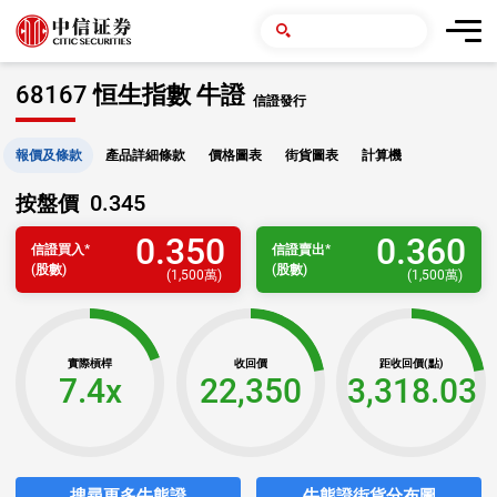
68167 恒生指數 牛證
信證發行
報價及條款
產品詳細條款
價格圖表
街貨圖表
計算機
0.345
按盤價
0.350
0.360
信證
買入
*
信證
賣出
*
(股數)
(股數)
(
1,500萬
)
(
1,500萬
)
實際槓桿
收回價
距收回價(點)
7.4x
22,350
3,318.03
搜尋更多牛熊證
牛熊證街貨分布圖