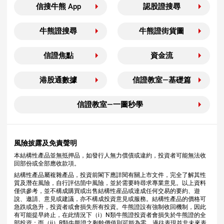
信搜牛熊 App
認股證搜尋
牛熊證搜尋
牛熊證街貨圖
信證焦點
資金流
港股通數據
信證教室—基礎篇
信證教室—一圖秒學
風險披露及免責聲明
本結構性產品並無抵押品，如發行人無力償債或違約，投資者可能無法收
回部份或全部應收款項。
結構性產品屬複雜產品，投資前閣下應詳閱有關上市文件，完全了解其性
質及潛在風險，自行評估箇中風險，並於需要時尋求專業意見。以上資料
僅供參考，並不構成購買或出售結構性産品或達成任何交易的要約、遊
說、邀請、意見或建議，亦不構成投資意見或服務。結構性產品的價格可
急跌或急升，投資者或會損失所有投資。牛熊證設有強制收回機制，因此
有可能提早終止，在此情況下（i）N類牛熊證投資者會損失於牛熊證的全
部投資；而（ii）R類牛熊證之剩餘價值則可能為零。過往表現並非未來表