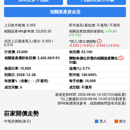
相關資產資金流
上日收市報價:
0.305
即市最高/最低價:
不適用
/
不適用
相關資產4時參考價:
25,505.50
相關資產競價前後變化:
+24.80
(+0.1%)
信證上日最後買入/賣出: 0.305 /
*買入/賣出價變動
:
0.310
-0.045 (-14.8%)
/
-0.045 (-14.5%)
行使價:
23,000
收回價:
23,100
相關資產價距收回價:
2,430.28/9.5%
變動每價位所需的相關資產變化
:
50點
換股比率:
10,000
溢價(%):
0.7%
到期日:
2028-12-28
對沖值:
100.000%
街貨量%（份數）:
- (不適用)
每手份數:
10,000
成交宗數:
0
成交額:
不適用
最後更新時間:
2026-08-06 16:35
(15分鐘延遲)
*以上數據於
2026-08-06 16:00:02
自動更新
(即時報價僅供參考，或因網絡問題有所延遲)
莊家開價走勢
牛熊證價格(港元)
買入
賣出