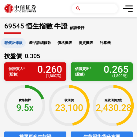
69545 恒生指數 牛證
信證發行
報價及條款
產品詳細條款
價格圖表
街貨圖表
計算機
0.305
按盤價
0.260
0.265
信證
買入
*
信證
賣出
*
(股數)
(股數)
(
1,800萬
)
(
1,800萬
)
實際槓桿
收回價
距收回價(點)
9.5x
23,100
2,430.28
搜尋更多牛熊證
牛熊證街貨分布圖