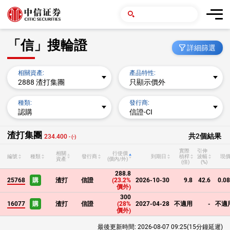
「信」搜輪證
詳細篩選
相關資產:
產品特性:
2888 渣打集團
只顯示價外
種類:
發行商:
認購
信證-CI
渣打集團
共
2
個結果
234.400
- (-)
實際
引伸
相關
行使價
編號
種類
發行商
到期日
槓桿
波幅
現
資產
(價內/外)
(倍)
(%)
288.8
25768
購
渣打
信證
(23.2%
2026-10-30
9.8
42.6
0.0
價外)
300
16077
購
渣打
信證
(28%
2027-04-28
不適用
-
不適
價外)
最後更新時間:
2026-08-07 09:25
(15分鐘延遲)