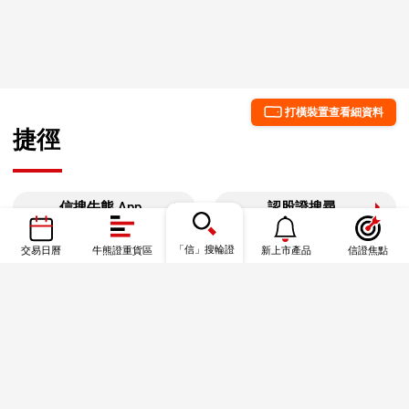
打橫裝置查看細資料
捷徑
信搜牛熊 App
認股證搜尋
牛熊證搜尋
「信」搜輪證
牛熊證街貨圖
交易日曆
牛熊證重貨區
新上市產品
信證焦點
信證焦點
資金流
港股通數據
信證教室—基礎篇
信證教室—一圖秒學