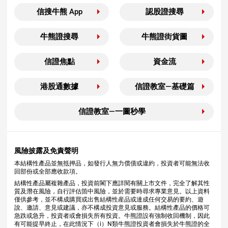
信搜牛熊 App
認股證搜尋
牛熊證搜尋
牛熊證街貨圖
信證焦點
資金流
港股通數據
信證教室—基礎篇
信證教室—一圖秒學
風險披露及免責聲明
本結構性產品並無抵押品，如發行人無力償債或違約，投資者可能無法收
回部份或全部應收款項。
結構性產品屬複雜產品，投資前閣下應詳閱有關上市文件，完全了解其性
質及潛在風險，自行評估箇中風險，並於需要時尋求專業意見。以上資料
僅供參考，並不構成購買或出售結構性産品或達成任何交易的要約、遊
說、邀請、意見或建議，亦不構成投資意見或服務。結構性產品的價格可
急跌或急升，投資者或會損失所有投資。牛熊證設有強制收回機制，因此
有可能提早終止，在此情況下（i）N類牛熊證投資者會損失於牛熊證的全