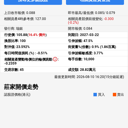
上日收市報價:
0.088
即市最高/最低價:
0.085
/
0.079
相關資產4時參考價:
127.00
相關資產競價前後變化:
-0.300
(-0.2%)
發行商: 瑞銀
開市報價:
0.084
行使價:
105.88(
16.4% 價外
)
到期日:
2027-03-22
換股比率:
100
引伸波幅:
47.5%
對沖值:
23.592%
街貨量%(份數):
0.9% (1.86百萬)
每日時間值損耗 (%) :
-0.51%
引伸波幅敏感度:
3.77%
每手份數:
10,000
相關資產變動每價位的輪價跳動
:
-0.2359
交易宗數:
45
成交額:
28.82萬元
最後更新時間:
2026-08-10 16:20
(15分鐘延遲)
莊家開價走勢
認股證價格(港元)
買入
賣出