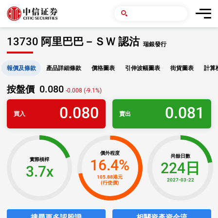
13730 阿里巴巴－ＳＷ 認沽
瑞銀發行
報價及條款
產品詳細條款
價格圖表
引伸波幅圖表
街貨圖表
計算
0.080
按盤價
-0.008 (-9.1%)
0.080
0.081
買入
賣出
價外程度
尚餘日數
16.4%
實際槓桿
224日
3.7x
105.88港元
2027-03-22
(行使價)
搜尋更多認股證
相關資產資金流