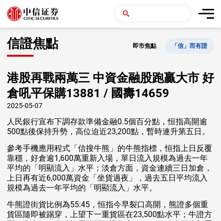
信證焦點
即市焦點
「信」而有證
港股再戰兩萬三 中資金融股跑贏大市 好
倉吼平保購13881 / 國壽14659
2025-05-07
人民銀行宣布下調存款準備金融0.5個百分點，恒指高開逾
500點後保持升勢，高位迫近23,200點，暫時連升第五日。
參考手機應用程式「信搜牛熊」的牛熊指標，恒指上日反覆
靠穩，好倉逾1,600萬重新入場，單日流入規模為過去一年
平均的「明顯流入」水平；淡倉方面，資金連續三日加倉，
上日再有近6,000萬資金「坐貨過夜」，過去五日平均流入
規模為過去一年平均的「明顯流入」水平。
牛熊證街貨比例為55:45，恒指今早裂口高開，熊證多個重
貨區隨即被踢穿，上望下一重貨區在23,500點水平；牛證方