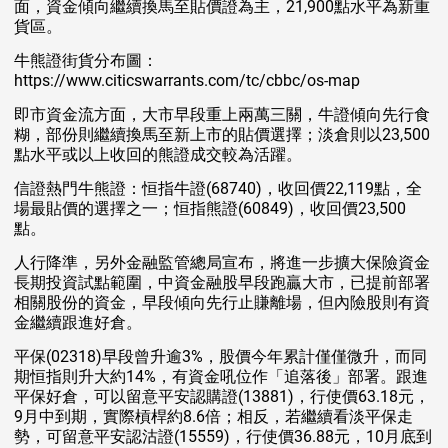
面，資金傾向繼續換馬至貼價證為主，21,900點水平為新重
貨區。
牛熊證街貨分布圖：
https://www.citicswarrants.com/tc/cbbc/os-map
即市資金流方面，大市早段重上兩萬三關，牛證傾向先行食
糊，部份則繼續換馬至新上市的貼價選擇；淡倉則以23,500
點水平或以上收回的熊證成交較為活躍。
信證熱門牛熊證：恒指牛證(68740)，收回價22,119點，全
場最貼價的選擇之一；恒指熊證(60849)，收回價23,500
點。
人行降準，另外金融監管總局宣布，將進一步擴大保險資金
長期投資試點範圍，中資金融股早段跑贏大市，已提前部署
相關股份的資金，早段傾向先行止賺離場，但內險股則有資
金繼續跟進好倉。
平保(02318)早段曾升逾3%，股價今年累計僅僅微升，而同
期恒指則升大約14%，有資金吼位作「追落後」部署。跟進
平保好倉，可以留意平安認購證(13881)，行使價63.18元，
9月中到期，實際槓桿約8.6倍；相反，若繼續看淡平保走
勢，可留意平安認沽證(15559)，行使價36.88元，10月底到