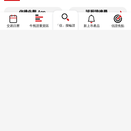
信搜牛熊 App
認股證搜尋
牛熊證搜尋
「信」搜輪證
牛熊證街貨圖
交易日曆
牛熊證重貨區
新上市產品
信證焦點
信證焦點
資金流
港股通數據
信證教室—基礎篇
信證教室—一圖秒學
風險披露及免責聲明
本結構性產品並無抵押品，如發行人無力償債或違約，投資者可能無法收回部份
或全部應收款項。
結構性產品屬複雜產品，投資前閣下應詳閱有關上市文件，完全了解其性質及潛
在風險，自行評估箇中風險，並於需要時尋求專業意見。以上資料僅供參考，並
不構成購買或出售結構性産品或達成任何交易的要約、遊說、邀請、意見或建
議，亦不構成投資意見或服務。結構性產品的價格可急跌或急升，投資者或會損
失所有投資。牛熊證設有強制收回機制，因此有可能提早終止，在此情況下