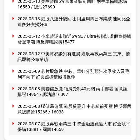
2025-05-13 美團曾跌5% 京東業績前回吐 兩手準備吼認購
16550 / 認沽27690
2025-05-13 港股八連升後回吐 阿里周四公布業績 連同比亞
迪多好友撈好倉
2025-05-12 小米曾逆市跌近6% SU7 Ultra被指涉虛假宣傳觸
發退車潮 博反彈吼認購15477
2025-05-12 中美貿易談判有進展 港股再戰兩萬三 京東、騰
訊即將公布業績
2025-05-09 芯片股急跌 中芯、華虹分別預告次季收入及毛
利率向下 好友照樣積極博反彈
2025-05-08 美聯儲放鷹 領展受制40元關 兩手部署 留意認
購證14964 / 認沽證16397
2025-05-08 聯儲局偏鷹 港股反覆升 中芯績前受壓 博反彈留
意認購證15265 / 16038
2025-05-07 港股再戰兩萬三 中資金融股跑贏大市 好倉吼平
保購13881 / 國壽14659