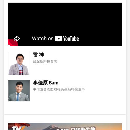
雷 神
資深輪證投資者
李佳原 Sam
中信證券國際股權衍生品聯席董事