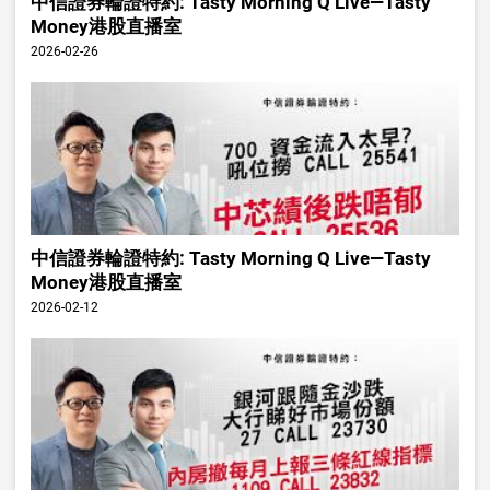
中信證券輪證特約: Tasty Morning Q Live—Tasty
Money港股直播室
2026-02-26
中信證券輪證特約: Tasty Morning Q Live—Tasty
Money港股直播室
2026-02-12