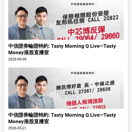
中信證券輪證特約: Tasty Morning Q Live—Tasty
Money港股直播室
2026-06-08
中信證券輪證特約: Tasty Morning Q Live—Tasty
Money港股直播室
2026-05-21