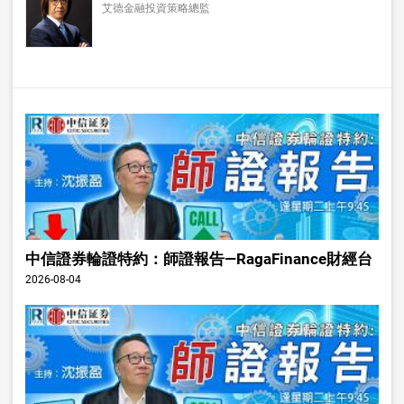
艾德金融投資策略總監
中信證券輪證特約：師證報告—RagaFinance財經台
2026-08-04