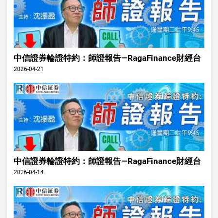
中信證券輪證特約：師證報告—RagaFinance財經台
2026-04-21
中信證券輪證特約：師證報告—RagaFinance財經台
2026-04-14