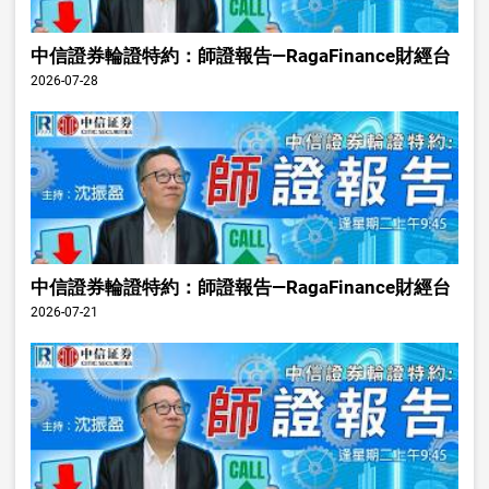
中信證券輪證特約：師證報告—RagaFinance財經台
2026-07-28
中信證券輪證特約：師證報告—RagaFinance財經台
2026-07-21