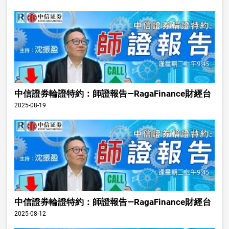
中信證券輪證特約：師證報告—RagaFinance財經台
2025-08-19
中信證券輪證特約：師證報告—RagaFinance財經台
2025-08-12