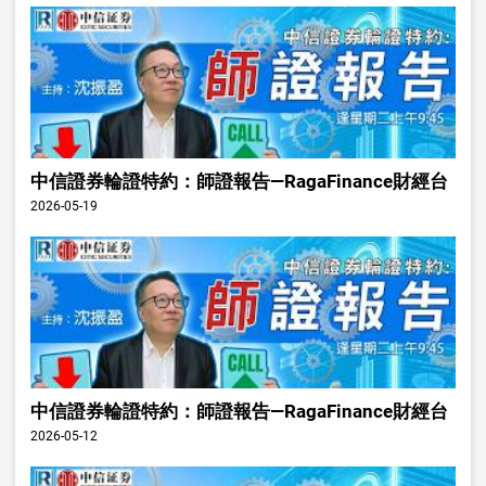
中信證券輪證特約：師證報告—RagaFinance財經台
2026-05-19
中信證券輪證特約：師證報告—RagaFinance財經台
2026-05-12