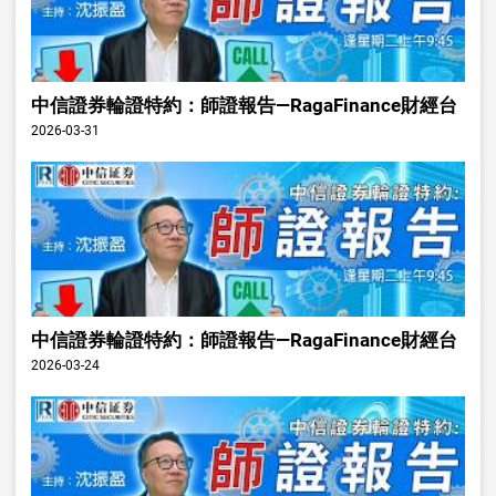
中信證券輪證特約：師證報告—RagaFinance財經台
2026-03-31
中信證券輪證特約：師證報告—RagaFinance財經台
2026-03-24