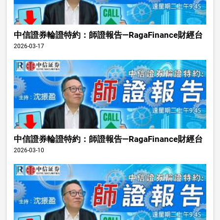
中信證券輪證特約：師證報告—RagaFinance財經台
2026-03-17
中信證券輪證特約：師證報告—RagaFinance財經台
2026-03-10