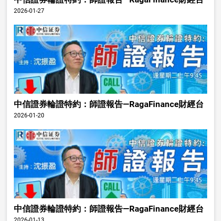
2026-01-27
中信證券輪證特約：師證報告—RagaFinance財經台
2026-01-20
中信證券輪證特約：師證報告—RagaFinance財經台
2026-01-13