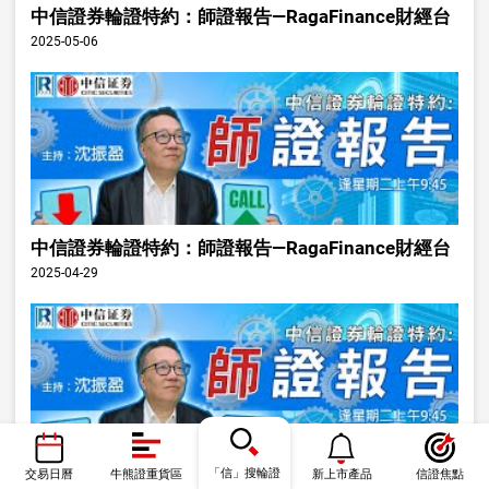
中信證券輪證特約：師證報告—RagaFinance財經台
2025-05-06
中信證券輪證特約：師證報告—RagaFinance財經台
2025-04-29
「信」搜輪證
交易日曆
牛熊證重貨區
新上市產品
信證焦點
中信證券輪證特約：師證報告—RagaFinance財經台