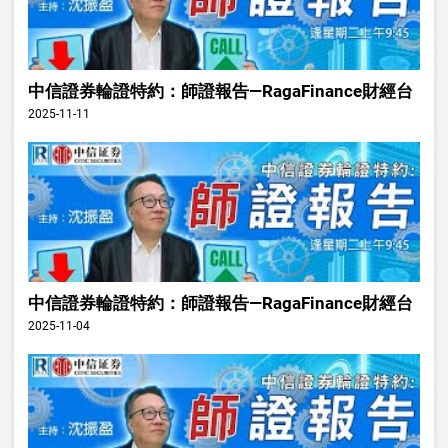
中信證券輪證特約：師證報告—RagaFinance財經台
2025-11-11
中信證券輪證特約：師證報告—RagaFinance財經台
2025-11-04