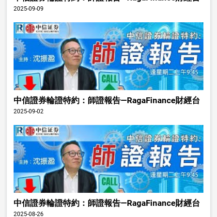
2025-09-09
中信證券輪證特約：師證報告—RagaFinance財經台
2025-09-02
中信證券輪證特約：師證報告—RagaFinance財經台
2025-08-26