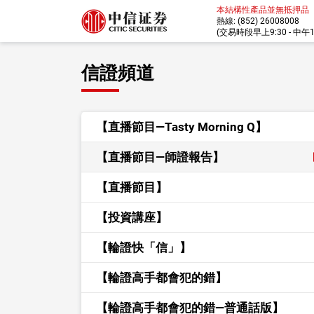
本結構性產品並無抵押品
熱線: (852) 26008008
(交易時段早上9:30 - 中午12:
信證頻道
【直播節目—Tasty Morning Q】
【直播節目—師證報告】
【直播節目】
【投資講座】
【輪證快「信」】
【輪證高手都會犯的錯】
【輪證高手都會犯的錯—普通話版】