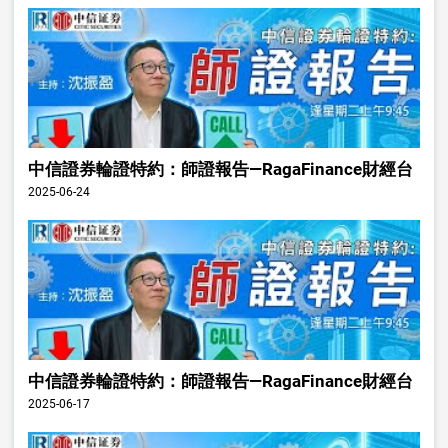
中信證券輪證特約：師證報告—RagaFinance財經台
2025-06-24
中信證券輪證特約：師證報告—RagaFinance財經台
2025-06-17