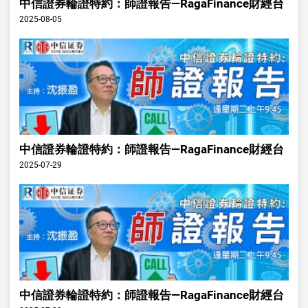
中信證券輪證特約：師證報告—RagaFinance財經台
2025-08-05
中信證券輪證特約：師證報告—RagaFinance財經台
2025-07-29
中信證券輪證特約：師證報告—RagaFinance財經台