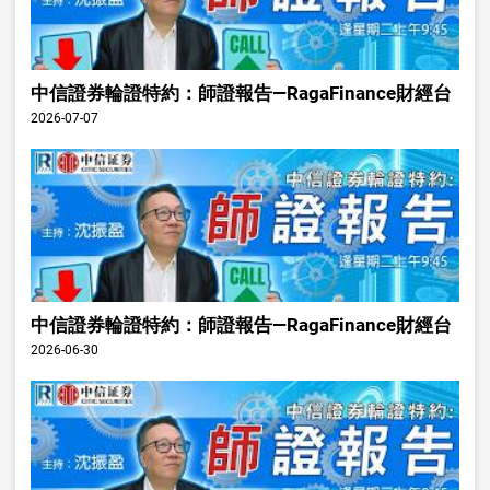
中信證券輪證特約：師證報告—RagaFinance財經台
2026-07-07
中信證券輪證特約：師證報告—RagaFinance財經台
2026-06-30