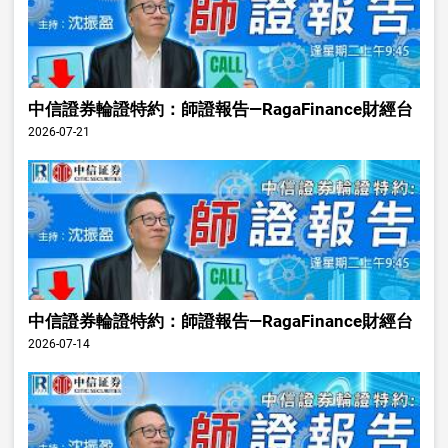
中信證券輪證特約：師證報告—RagaFinance財經台
2026-07-21
中信證券輪證特約：師證報告—RagaFinance財經台
2026-07-14