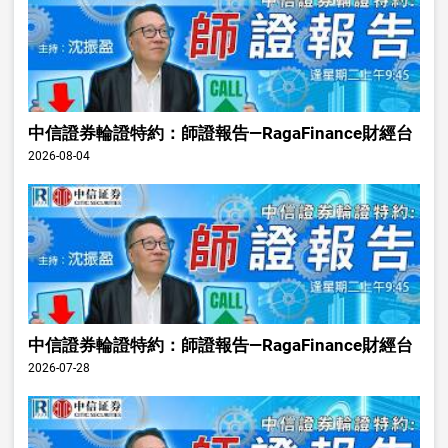
中信證券輪證特約：師證報告—RagaFinance財經台
2026-08-04
中信證券輪證特約：師證報告—RagaFinance財經台
2026-07-28