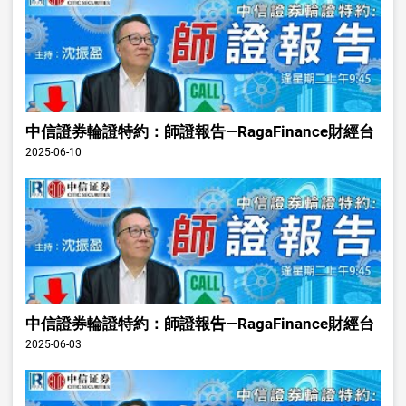
中信證券輪證特約：師證報告—RagaFinance財經台
2025-06-10
中信證券輪證特約：師證報告—RagaFinance財經台
2025-06-03