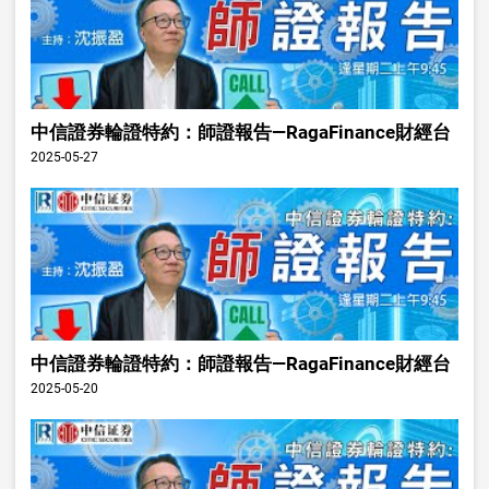
中信證券輪證特約：師證報告—RagaFinance財經台
2025-05-27
中信證券輪證特約：師證報告—RagaFinance財經台
2025-05-20