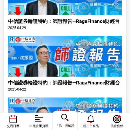
中信證券輪證特約：師證報告—RagaFinance財經台
2025-04-29
中信證券輪證特約：師證報告—RagaFinance財經台
2025-04-22
「信」搜輪證
交易日曆
牛熊證重貨區
新上市產品
信證焦點