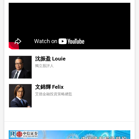
沈振盈 Louie
獨立股評人
文錦輝 Felix
艾德金融投資策略總監