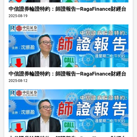
中信證券輪證特約：師證報告—RagaFinance財經台
2025-08-19
中信證券輪證特約：師證報告—RagaFinance財經台
2025-08-12