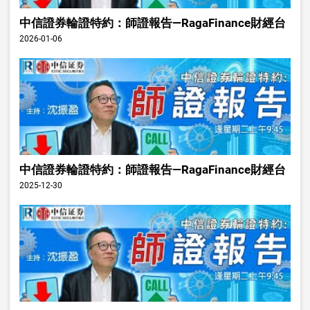
中信證券輪證特約：師證報告—RagaFinance財經台
2026-01-06
中信證券輪證特約：師證報告—RagaFinance財經台
2025-12-30