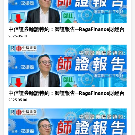
中信證券輪證特約：師證報告—RagaFinance財經台
2025-05-13
中信證券輪證特約：師證報告—RagaFinance財經台
2025-05-06