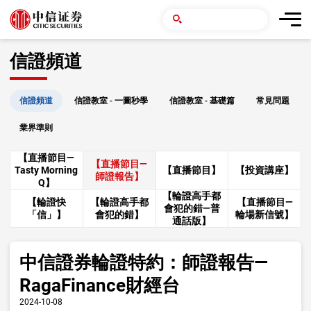
信證頻道
信證頻道
信證教室 - 一圖秒學
信證教室 - 基礎篇
常見問題
業界準則
【直播節目—
【直播節目—
Tasty Morning
【直播節目】
【投資講座】
師證報告】
Q】
【輪證高手都
【輪證快
【輪證高手都
【直播節目—
會犯的錯—普
「信」】
會犯的錯】
輪場新信號】
通話版】
中信證券輪證特約：師證報告—
RagaFinance財經台
2024-10-08