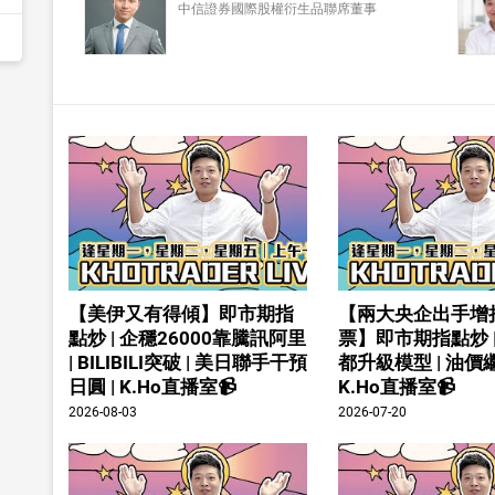
中信證券國際股權衍生品聯席董事
【美伊又有得傾】即市期指
【兩大央企出手增
點炒 | 企穩26000靠騰訊阿里
票】即市期指點炒 
| BILIBILI突破 | 美日聯手干預
都升級模型 | 油價繼
日圓 | K.Ho直播室📹
K.Ho直播室📹
2026-08-03
2026-07-20