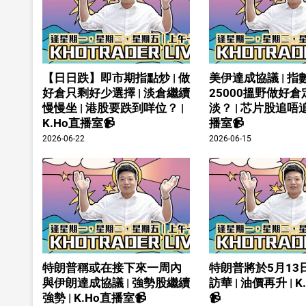
【日日跌】即市期指點炒 | 做
美伊達成協議 | 指
好倉只剩好少選擇 | 淡倉繼續
25000搵野做好
慢慢坐 | 港股要跌到咩位？ |
淡？ | 芯片股追唔追 
K.Ho直播室📹
播室📹
2026-06-22
2026-06-15
特朗普稱或在接下來一周內
特朗普將於5月13
與伊朗達成協議 | 強勢股繼續
訪華 | 油價再升 | 
強勢 | K.Ho直播室📹
📹