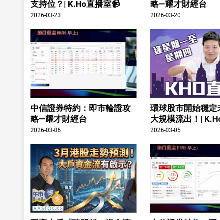
支持位？| K.Ho直播室📹
略—耀才財經台
2026-03-23
2026-03-20
中信證券特約：即市輪證攻
環球股市開始穩定
略—耀才財經台
大規模流出！| K.H
2026-03-06
2026-03-05