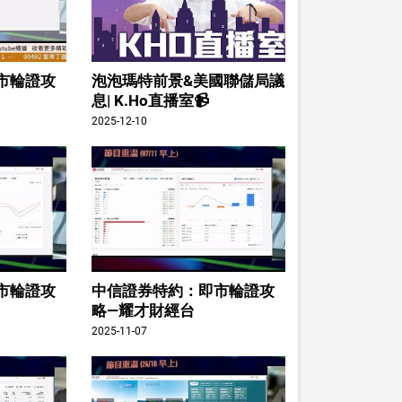
市輪證攻
泡泡瑪特前景&美國聯儲局議
息| K.Ho直播室📹
2025-12-10
市輪證攻
中信證券特約：即市輪證攻
略—耀才財經台
2025-11-07