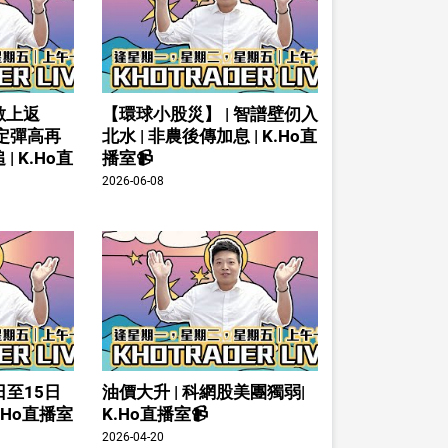
數上返
【環球小股災】 | 智譜壁仞入
倉定彈高再
北水 | 非農後傳加息 | K.Ho直
| K.Ho直
播室📹
2026-06-08
日至15日
油價大升 | 科網股美團獨弱|
K.Ho直播室
K.Ho直播室📹
2026-04-20