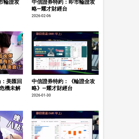
市輪證攻
中信證券特約：即市輪證攻
略—耀才財經台
2026-02-06
ing：美匯回
中信證券特約：《輪證全攻
股危機未解
略》—耀才財經台
2026-01-30