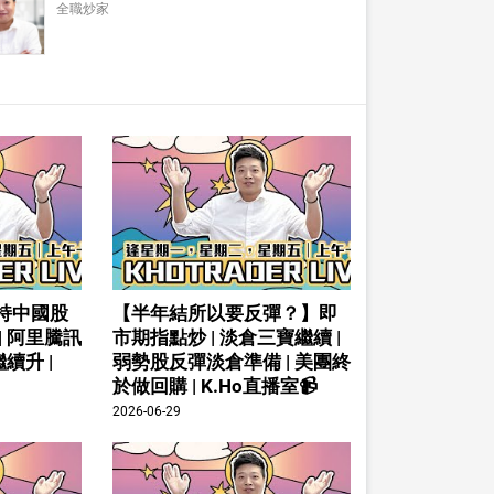
全職炒家
持中國股
【半年結所以要反彈？】即
| 阿里騰訊
市期指點炒 | 淡倉三寶繼續 |
續升 |
弱勢股反彈淡倉準備 | 美團終
於做回購 | K.Ho直播室📹
2026-06-29