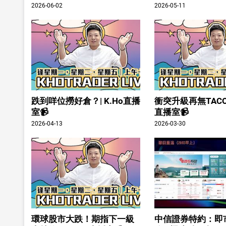
2026-06-02
2026-05-11
跌到咩位撈好倉？| K.Ho直播
衝突升級再無TACO？
室📹
直播室📹
2026-04-13
2026-03-30
環球股市大跌！期指下一級
中信證券特約：即