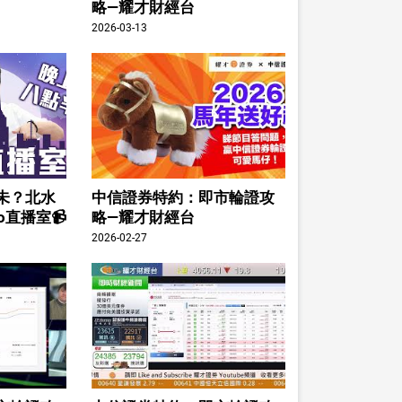
略—耀才財經台
2026-03-13
未？北水
中信證券特約：即市輪證攻
o直播室📹
略—耀才財經台
2026-02-27