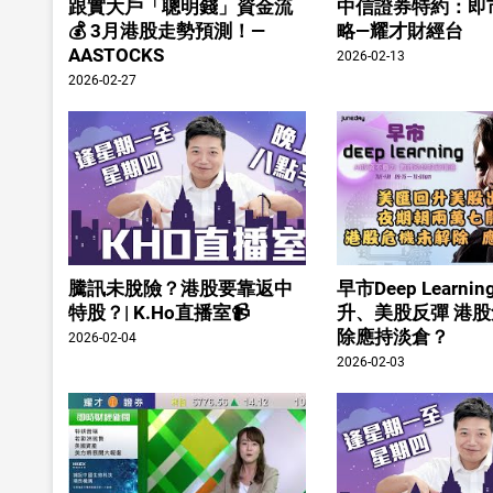
跟實大戶「聰明錢」資金流
中信證券特約：即
💰 3月港股走勢預測！—
略—耀才財經台
AASTOCKS
2026-02-13
2026-02-27
騰訊未脫險？港股要靠返中
早市Deep Learn
特股？| K.Ho直播室📹
升、美股反彈 港
除應持淡倉？
2026-02-04
2026-02-03