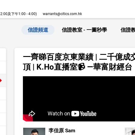
00及下午1:00 - 4:00)
warrants@citics.com.hk
信證頻道
信證教室 - 一圖秒學
信證教
一齊睇百度京東業績 | 二千億成交
頂 | K.Ho直播室📹 —華富財經台
李佳原 Sam