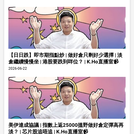
【日日跌】即市期指點炒 | 做好倉只剩好少選擇 | 淡
倉繼續慢慢坐 | 港股要跌到咩位？ | K.Ho直播室📹
2026-06-22
美伊達成協議 | 指數上返25000搵野做好倉定彈高再
淡？ | 芯片股追唔追 | K.Ho直播室📹