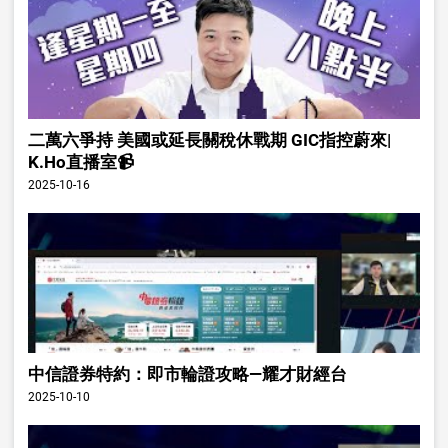
二萬六爭持 美國或延長關稅休戰期 GIC指控蔚來|
K.Ho直播室📹
2025-10-16
中信證券特約：即市輪證攻略—耀才財經台
2025-10-10