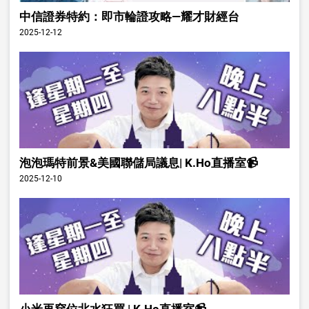
中信證券特約：即市輪證攻略—耀才財經台
2025-12-12
泡泡瑪特前景&美國聯儲局議息| K.Ho直播室📹
2025-12-10
小米再穿位北水狂買 | K.Ho直播室📹