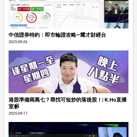
中信證券特約：即市輪證攻略—耀才財經台
2025-09-26
港股準備兩萬七？尋找可短炒的落後股！| K.Ho直播
室📹
2025-09-17