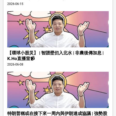
2026-06-15
【環球小股災】 | 智譜壁仞入北水 | 非農後傳加息 |
K.Ho直播室📹
2026-06-08
特朗普稱或在接下來一周內與伊朗達成協議 | 強勢股