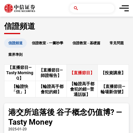
信證頻道
信證頻道
信證教室 - 一圖秒學
信證教室 - 基礎篇
常見問題
業界準則
【直播節目—
【直播節目—
Tasty Morning
【直播節目】
【投資講座】
師證報告】
Q】
【輪證高手都
【輪證快
【輪證高手都
【直播節目—
會犯的錯—普
「信」】
會犯的錯】
輪場新信號】
通話版】
港交所追落後 谷子概念仍值博? —
Tasty Money
2025-01-20