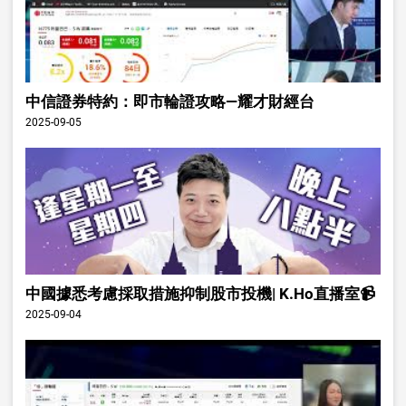
中信證券特約：即市輪證攻略—耀才財經台
2025-09-05
中國據悉考慮採取措施抑制股市投機| K.Ho直播室📹
2025-09-04