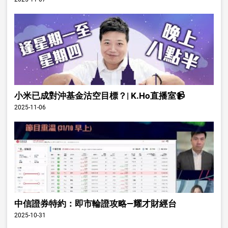
小米已成對沖基金沽空目標？| K.Ho直播室📹
2025-11-06
中信證券特約：即市輪證攻略—耀才財經台
2025-10-31