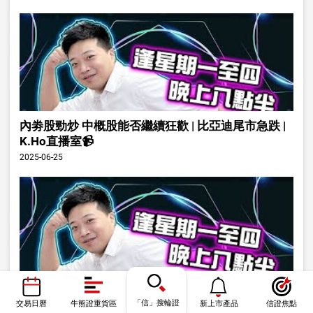
內劵股勁炒 中概股能否繼續狂歡 | 比亞迪尾市急跌 |
K.Ho直播室📹
2025-06-25
港股個股好過大市 | 金融股抬頭 | K.Ho直播室📹
「信」搜輪證
交易日曆
牛熊證重貨區
新上市產品
信證焦點
2025-06-11