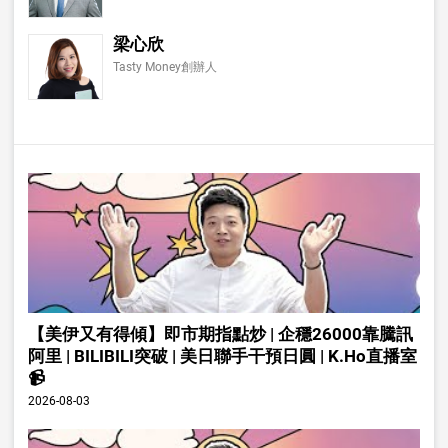
梁心欣
Tasty Money創辦人
【美伊又有得傾】即市期指點炒 | 企穩26000靠騰訊
阿里 | BILIBILI突破 | 美日聯手干預日圓 | K.Ho直播室
📹
2026-08-03