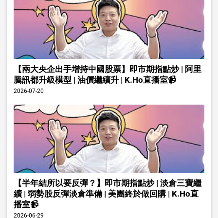
【兩大央企出手增持中國股票】即市期指點炒 | 阿里
騰訊都升級模型 | 油價繼續升 | K.Ho直播室📹
2026-07-20
【半年結所以要反彈？】即市期指點炒 | 淡倉三寶繼
續 | 弱勢股反彈淡倉準備 | 美團終於做回購 | K.Ho直
播室📹
2026-06-29