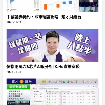
中信證券特約：即市輪證攻略—耀才財經台
2026-01-09
恒指兩萬六&芯片AI股分析| K.Ho直播室📹
2026-01-08