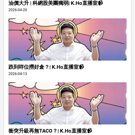
油價大升 | 科網股美團獨弱| K.Ho直播室📹
2026-04-20
跌到咩位撈好倉？| K.Ho直播室📹
2026-04-13
衝突升級再無TACO？| K.Ho直播室📹