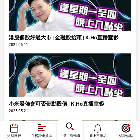
港股個股好過大市 | 金融股抬頭 | K.Ho直播室📹
2025-06-11
小米發佈會可否帶動股價 | K.Ho直播室📹
2025-05-21
「信」搜輪證
交易日曆
牛熊證重貨區
新上市產品
信證焦點