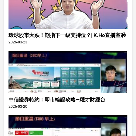
環球股市大跌！期指下一級支持位？| K.Ho直播室📹
2026-03-23
中信證券特約：即市輪證攻略—耀才財經台
2026-03-20