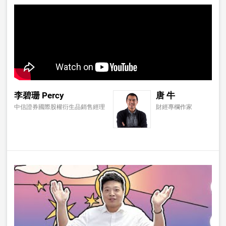
李碧珊 Percy
唐 牛
中信證券國際股權衍生品銷售經理
財經專欄作家