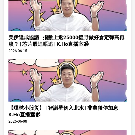
美伊達成協議 | 指數上返25000搵野做好倉定彈高再
淡？ | 芯片股追唔追 | K.Ho直播室📹
2026-06-15
【環球小股災】 | 智譜壁仞入北水 | 非農後傳加息 |
K.Ho直播室📹
2026-06-08