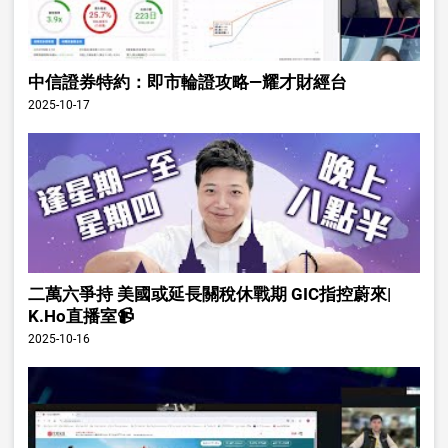
中信證券特約：即市輪證攻略—耀才財經台
2025-10-17
二萬六爭持 美國或延長關稅休戰期 GIC指控蔚來|
K.Ho直播室📹
2025-10-16