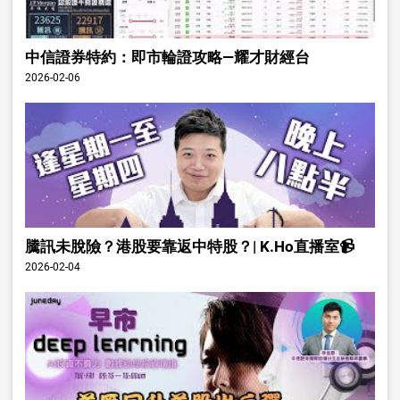
中信證券特約：即市輪證攻略—耀才財經台
2026-02-06
騰訊未脫險？港股要靠返中特股？| K.Ho直播室📹
2026-02-04