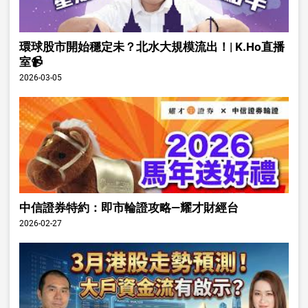
環球股市開始穩定未？北水大規模流出！| K.Ho直播
室📹
2026-03-05
中信證券特約：即市輪證攻略—耀才財經台
2026-02-27