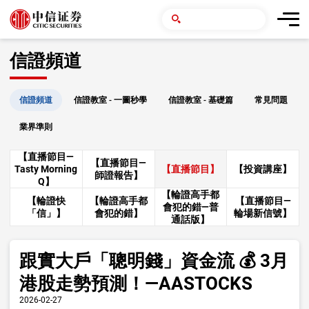
信證頻道
信證頻道
信證教室 - 一圖秒學
信證教室 - 基礎篇
常見問題
業界準則
【直播節目—
【直播節目—
Tasty Morning
【直播節目】
【投資講座】
師證報告】
Q】
【輪證高手都
【輪證快
【輪證高手都
【直播節目—
會犯的錯—普
「信」】
會犯的錯】
輪場新信號】
通話版】
跟實大戶「聰明錢」資金流 💰 3月
港股走勢預測！—AASTOCKS
2026-02-27