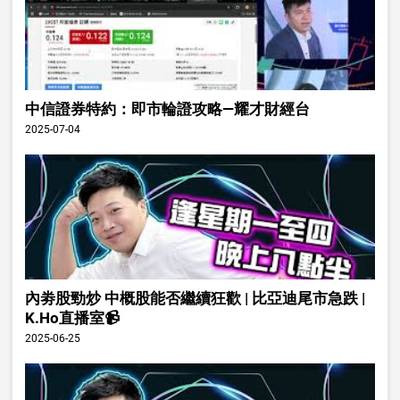
中信證券特約：即市輪證攻略—耀才財經台
2025-07-04
內劵股勁炒 中概股能否繼續狂歡 | 比亞迪尾市急跌 |
K.Ho直播室📹
2025-06-25