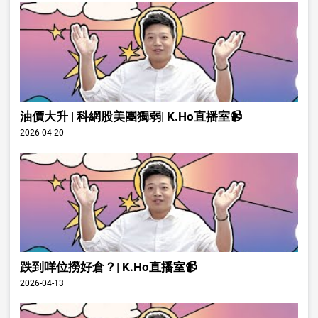
油價大升 | 科網股美團獨弱| K.Ho直播室📹
2026-04-20
跌到咩位撈好倉？| K.Ho直播室📹
2026-04-13