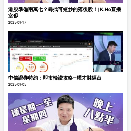
港股準備兩萬七？尋找可短炒的落後股！| K.Ho直播
室📹
2025-09-17
中信證券特約：即市輪證攻略—耀才財經台
2025-09-05