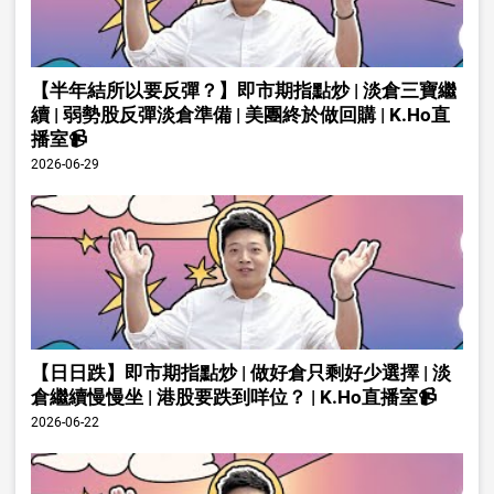
【半年結所以要反彈？】即市期指點炒 | 淡倉三寶繼
續 | 弱勢股反彈淡倉準備 | 美團終於做回購 | K.Ho直
播室📹
2026-06-29
【日日跌】即市期指點炒 | 做好倉只剩好少選擇 | 淡
倉繼續慢慢坐 | 港股要跌到咩位？ | K.Ho直播室📹
2026-06-22