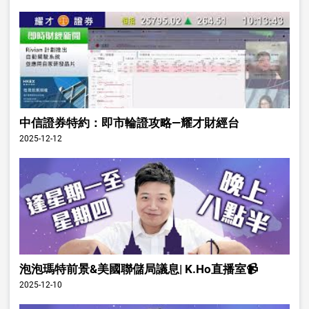
中信證券特約：即市輪證攻略—耀才財經台
2025-12-12
泡泡瑪特前景&美國聯儲局議息| K.Ho直播室📹
2025-12-10