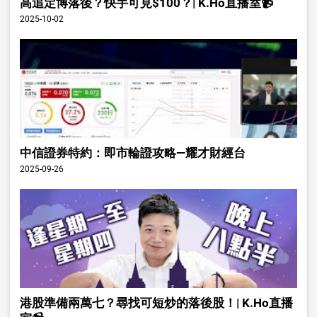
高追定博落後？快手可見$100？| K.Ho直播室📹
2025-10-02
中信證券特約：即市輪證攻略—耀才財經台
2025-09-26
港股準備兩萬七？尋找可短炒的落後股！| K.Ho直播