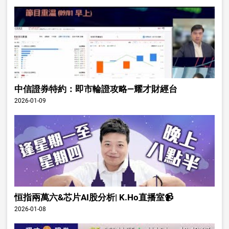
中信證券特約：即市輪證攻略—耀才財經台
2026-01-09
恒指兩萬六&芯片AI股分析| K.Ho直播室📹
2026-01-08