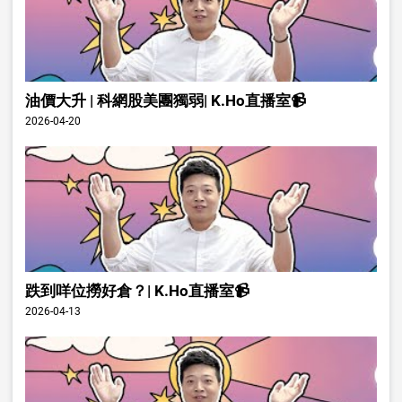
油價大升 | 科網股美團獨弱| K.Ho直播室📹
2026-04-20
跌到咩位撈好倉？| K.Ho直播室📹
2026-04-13