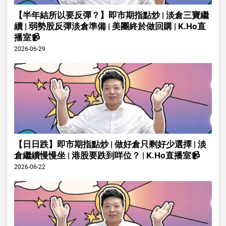
【半年結所以要反彈？】即市期指點炒 | 淡倉三寶繼
續 | 弱勢股反彈淡倉準備 | 美團終於做回購 | K.Ho直
播室📹
2026-06-29
【日日跌】即市期指點炒 | 做好倉只剩好少選擇 | 淡
倉繼續慢慢坐 | 港股要跌到咩位？ | K.Ho直播室📹
2026-06-22