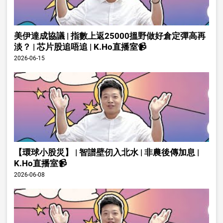
美伊達成協議 | 指數上返25000搵野做好倉定彈高再
淡？ | 芯片股追唔追 | K.Ho直播室📹
2026-06-15
【環球小股災】 | 智譜壁仞入北水 | 非農後傳加息 |
K.Ho直播室📹
2026-06-08