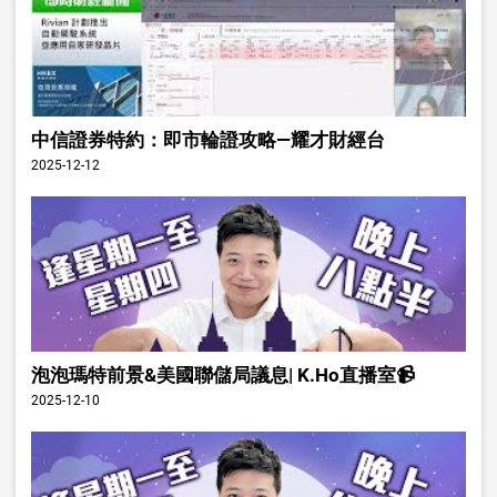
中信證券特約：即市輪證攻略—耀才財經台
2025-12-12
泡泡瑪特前景&美國聯儲局議息| K.Ho直播室📹
2025-12-10