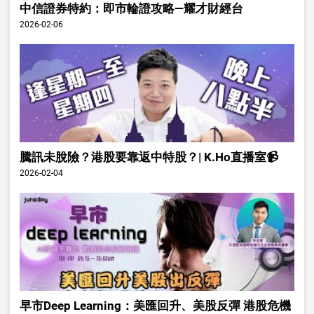
中信證券特約：即市輪證攻略—耀才財經台
2026-02-06
騰訊未脫險？港股要靠返中特股？| K.Ho直播室📹
2026-02-04
早市Deep Learning：美匯回升、美股反彈 港股危機