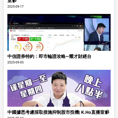
室📹
2025-09-17
中信證券特約：即市輪證攻略—耀才財經台
2025-09-05
中國據悉考慮採取措施抑制股市投機| K.Ho直播室📹