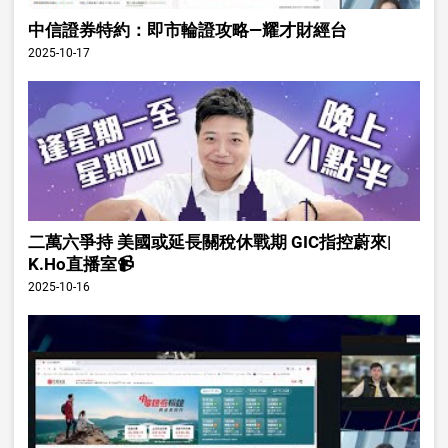
中信證券特約：即市輪證攻略—耀才財經台
2025-10-17
二萬六爭持 美國或延長關稅休戰期 GIC指控蔚來|
K.Ho直播室📹
2025-10-16