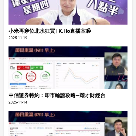
小米再穿位北水狂買 | K.Ho直播室📹
2025-11-19
中信證券特約：即市輪證攻略—耀才財經台
2025-11-14