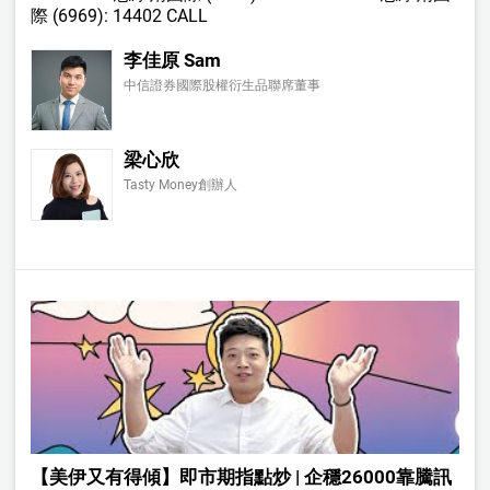
際
(6969): 14402 CALL
李佳原 Sam
中信證券國際股權衍生品聯席董事
梁心欣
Tasty Money創辦人
【美伊又有得傾】即市期指點炒 | 企穩26000靠騰訊