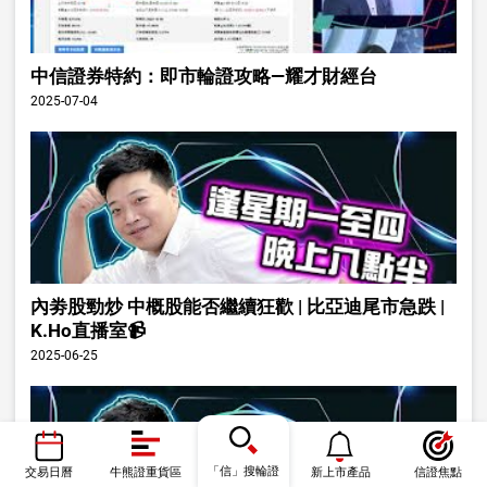
中信證券特約：即市輪證攻略—耀才財經台
2025-07-04
內劵股勁炒 中概股能否繼續狂歡 | 比亞迪尾市急跌 |
K.Ho直播室📹
2025-06-25
「信」搜輪證
交易日曆
牛熊證重貨區
新上市產品
信證焦點