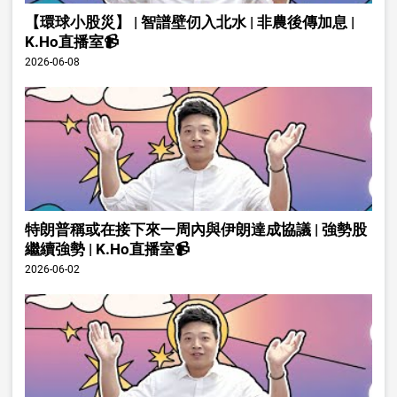
【環球小股災】 | 智譜壁仞入北水 | 非農後傳加息 |
K.Ho直播室📹
2026-06-08
特朗普稱或在接下來一周內與伊朗達成協議 | 強勢股
繼續強勢 | K.Ho直播室📹
2026-06-02