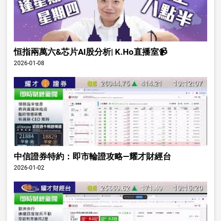
恒指兩萬六&芯片AI股分析| K.Ho直播室📹
2026-01-08
中信證券特約：即市輪證攻略—耀才財經台
2026-01-02