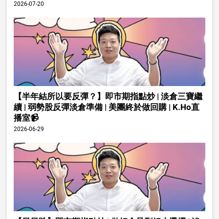
2026-07-20
【半年結所以要反彈？】即市期指點炒 | 淡倉三寶繼
續 | 弱勢股反彈淡倉準備 | 美團終於做回購 | K.Ho直
播室📹
2026-06-29