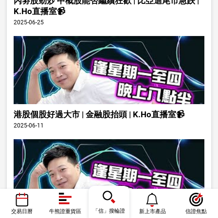
內劵股勁炒 中概股能否繼續狂歡 | 比亞迪尾市急跌 |
K.Ho直播室📹
2025-06-25
港股個股好過大市 | 金融股抬頭 | K.Ho直播室📹
2025-06-11
「信」搜輪證
交易日曆
牛熊證重貨區
新上市產品
信證焦點
小米發佈會可否帶動股價 | K.Ho直播室📹