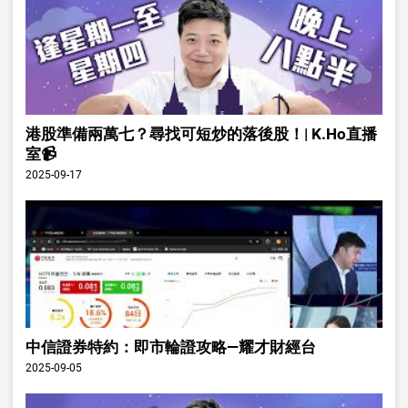
港股準備兩萬七？尋找可短炒的落後股！| K.Ho直播
室📹
2025-09-17
中信證券特約：即市輪證攻略—耀才財經台
2025-09-05