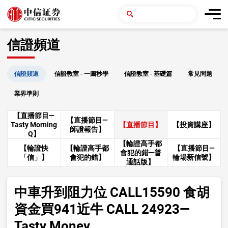
信證頻道
信證頻道
信證教室 - 一圖秒學
信證教室 - 基礎篇
常見問題
業界準則
【直播節目—
【直播節目—
Tasty Morning
【直播節目】
【投資講座】
師證報告】
Q】
【輪證高手都
【輪證快
【輪證高手都
【直播節目—
會犯的錯—普
「信」】
會犯的錯】
輪場新信號】
通話版】
中車升到阻力位 CALL15590 食胡
資金買941近牛 CALL 24923—
Tasty Money