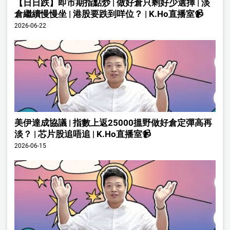
【日日跌】即市期指點炒 | 做好倉只剩好少選擇 | 淡
倉繼續慢慢坐 | 港股要跌到咩位？ | K.Ho直播室📹
2026-06-22
美伊達成協議 | 指數上返25000搵野做好倉定彈高再
淡？ | 芯片股追唔追 | K.Ho直播室📹
2026-06-15