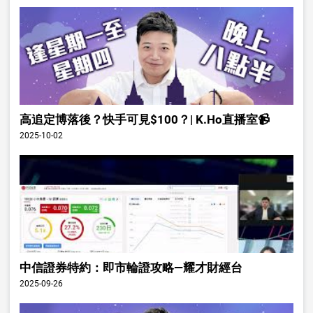
高追定博落後？快手可見$100？| K.Ho直播室📹
2025-10-02
中信證券特約：即市輪證攻略—耀才財經台
2025-09-26