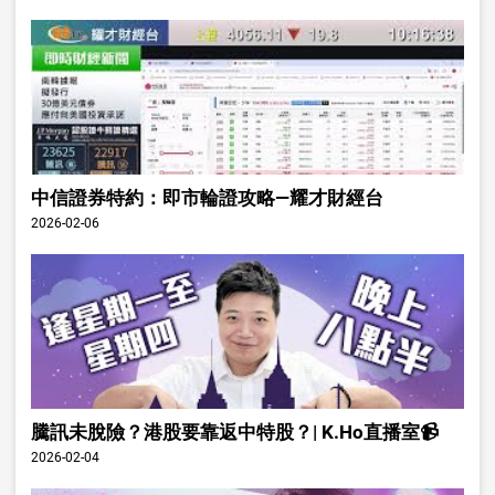
中信證券特約：即市輪證攻略—耀才財經台
2026-02-06
騰訊未脫險？港股要靠返中特股？| K.Ho直播室📹
2026-02-04