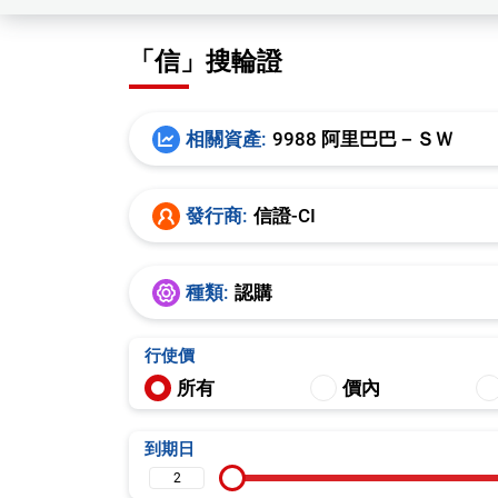
「信」搜輪證
相關資產:
9988 阿里巴巴－ＳＷ
發行商:
信證-CI
種類:
認購
行使價
所有
價內
到期日