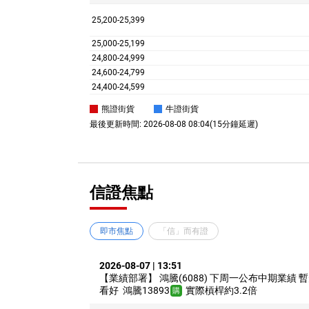
25,200-
25,399
25,000-
25,199
24,800-
24,999
24,600-
24,799
24,400-
24,599
熊證街貨
牛證街貨
最後更新時間:
2026-08-08 08:04
(15分鐘延遲)
信證焦點
即市焦點
「信」而有證
2026-08-07 | 13:51
【業績部署】
鴻騰(6088)
下周一公布中期業績 暫
看好
鴻騰13893
實際槓桿約3.2倍
購