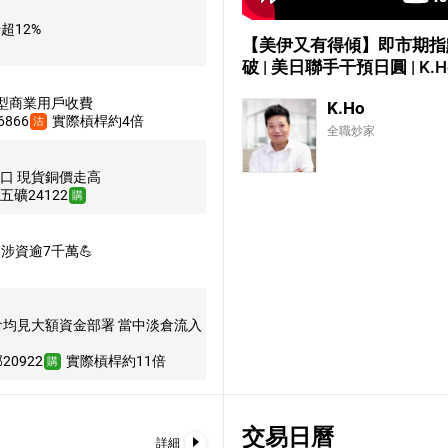
23,950.00
60218
牛
超12%
【美伊又有得傾】即市期指點炒 |
23,900.00
56799
牛
破 | 美日聯手干預日圓 | K.
23,850.00
57887
牛
大型商業用戶收費
K.Ho
23,828.00
60639
牛
866
實際槓桿約4倍
沽
全職炒家
23,800.00
60234
牛
23,750.00
56814
牛
口 現貨銅價走高
五礦24122
購
23,700.00
57891
牛
23,616.00
55696
牛
涉資逾7千萬💪
23,600.00
55998
牛
23,550.00
56818
牛
23,500.00
57893
牛
倉均見大額資金部署 當中淡倉流入
23,450.00
55698
牛
20922
實際槓桿約11倍
購
23,416.00
54363
牛
23,400.00
56008
牛
交易日曆
23,398.27
詳細