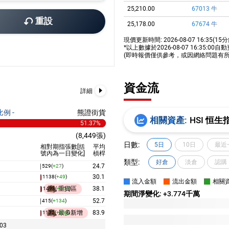
25,210.00
67013
牛
重設
25,178.00
67674
牛
68286
牛
25,150.00
現價更新時間:
2026-08-07 16:35
(15
*以上數據於
2026-08-07 16:35:00
自動
25,050.00
66418
牛
(即時報價僅供參考，或因網絡問題有所
25,028.00
68253
牛
資金流
25,000.00
67017
牛
詳細
24,978.00
67679
牛
例 -
熊證街貨
24,900.00
66419
牛
相關資產:
HSI 恒生
51.37%
24,878.00
68260
牛
(8,449張)
日數:
5日
10日
最近
相對期指張數
[括
平均
24,850.00
67031
牛
號內為一日變化]
槓桿
類型:
24,828.00
好倉
淡倉
67672
牛
認購
24.7
529(
+27
)
30.1
1138(
+49
)
24,800.00
62222
牛
流入金額
流出金額
相關
重貨區
38.1
1498(
+153
)
24,778.00
64226
牛
期間淨變化:
+3.774千萬
52.7
415(
+134
)
24,750.00
63704
牛
最多新增
83.9
1132(
+562
)
24,695.00
61728
牛
.03