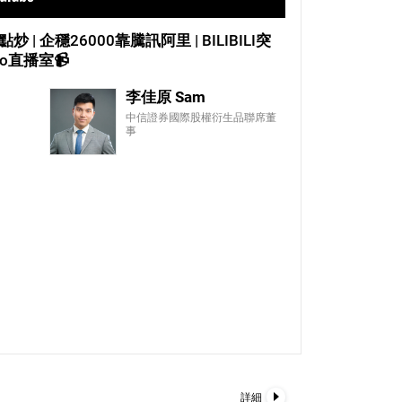
0.193
13.3倍
 企穩26000靠騰訊阿里 | BILIBILI突
0.198
13.0倍
Ho直播室📹
0.203
12.6倍
李佳原 Sam
0.208
12.3倍
中信證券國際股權衍生品聯席董
0.209
12.3倍
事
0.212
12.1倍
0.216
11.9倍
0.222
11.6倍
0.227
11.3倍
0.234
11.0倍
0.238
10.8倍
0.241
10.7倍
0.246
10.4倍
0.255
10.1倍
1個月低位
詳細