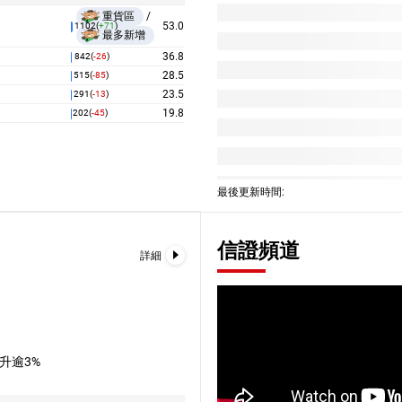
重貨區
/
24,650.00
62714
牛
53.0
1102(
+71
)
最多新增
24,628.00
67043
牛
36.8
842(
-26
)
24,600.00
62227
牛
28.5
515(
-85
)
23.5
291(
-13
)
24,550.00
61731
牛
19.8
202(
-45
)
24,500.00
62722
牛
24,450.00
67045
牛
24,400.00
61734
牛
最後更新時間:
24,350.00
62724
牛
24,300.00
60214
牛
信證頻道
詳細
24,250.00
61739
牛
24,213.00
60640
牛
24,150.00
61137
牛
24,100.00
60215
牛
升逾3%
24,028.00
60628
牛
24,000.00
61140
牛