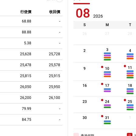
23,300.00
55736
牛
08
行使價
收回價
2026
23,250.00
54364
牛
68.88
-
S
M
T
23,200.00
56010
牛
88.88
-
26
27
28
23,153.00
68571
牛
5.38
-
23,100.00
69545
牛
3
2
4
23,050.00
54369
牛
25,628
25,728
23,026.00
69102
牛
25,478
25,578
11
9
10
23,000.00
55738
牛
25,815
25,915
22,950.00
68582
牛
16
17
18
26,050
25,950
22,900.00
69547
牛
26,200
26,100
22,878.00
69109
牛
23
24
25
22,850.00
68162
牛
79.99
-
22,800.00
68583
牛
30
31
1
84.75
-
22,750.00
69550
牛
22,700.00
68172
牛
香港假期