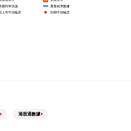
美國利率決議
重要經濟數據
0.330
7.8倍
新上市中信輪證
到期中信輪證
0.335
7.7倍
0.335
7.7倍
3個月低位
52星期低位
0.340
7.5倍
0.350
7.3倍
0.345
7.4倍
0.360
7.1倍
0.360
7.1倍
0.370
6.9倍
0.375
6.8倍
0.375
6.8倍
港股通數據
0.380
6.8倍
0.390
6.6倍