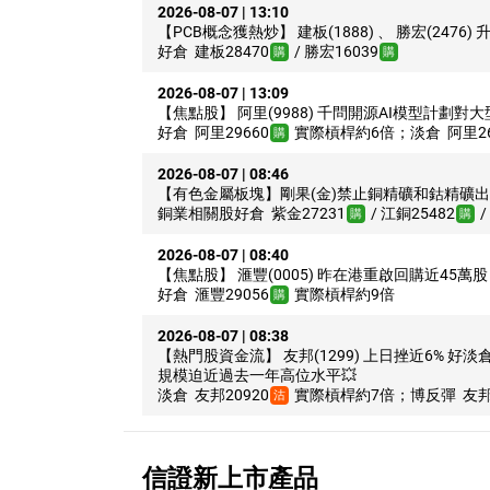
2026-08-07 | 13:10
【PCB概念獲熱炒】
建板(1888)
、
勝宏(2476)
升
好倉
建板28470
/
勝宏16039
購
購
2026-08-07 | 13:09
【焦點股】
阿里(9988)
千問開源AI模型計劃對
好倉
阿里29660
實際槓桿約6倍；淡倉
阿里26
購
2026-08-07 | 08:46
【有色金屬板塊】剛果(金)禁止銅精礦和鈷精礦出
銅業相關股好倉
紫金27231
/
江銅25482
/
購
購
2026-08-07 | 08:40
【焦點股】
滙豐(0005)
昨在港重啟回購近45萬股 
好倉
滙豐29056
實際槓桿約9倍
購
2026-08-07 | 08:38
【熱門股資金流】
友邦(1299)
上日挫近6% 好淡
規模迫近過去一年高位水平💥
淡倉
友邦20920
實際槓桿約7倍；博反彈
友邦
沽
信證新上市產品