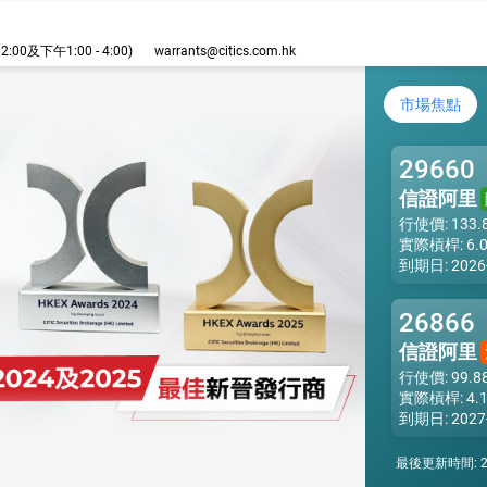
26,844.80
26,800.00
54523
熊
00及下午1:00 - 4:00)
warrants@citics.com.hk
26,750.00
58510
熊
中信行業精選
市場焦點
26,678.00
58063
熊
26,600.00
58513
熊
29660
26,550.00
57415
熊
信證阿里
26,500.00
54500
熊
行使價: 133.
26,450.00
59001
熊
實際槓桿: 6.
到期日: 2026-
26,400.00
58055
熊
26,389.00
58508
熊
26866
26,350.00
60766
熊
信證阿里
26,328.00
69917
熊
行使價: 99.8
實際槓桿: 4.
26,300.00
58999
熊
到期日: 2027-
26,278.00
53870
熊
最後更新時間:
2
26,250.00
59859
熊