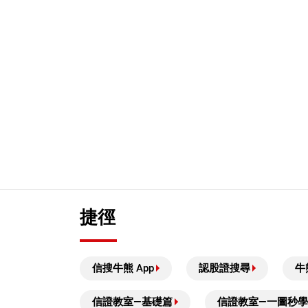
捷徑
信搜牛熊 App
認股證搜尋
牛
信證教室—基礎篇
信證教室—一圖秒學