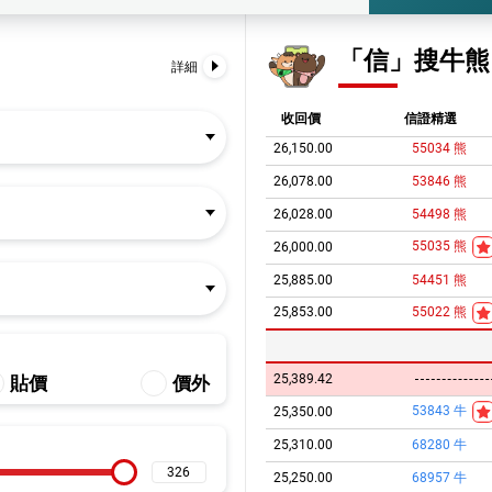
26,228.00
54238
熊
26,200.00
60749
熊
「信」搜牛熊
詳細
26,187.57
26,187.57
收回價
信證精選
26,150.00
55034
熊
26,078.00
53846
熊
26,028.00
54498
熊
55035
熊
26,000.00
25,885.00
54451
熊
25,853.00
55022
熊
25,389.42
貼價
價外
53843
牛
25,350.00
25,310.00
68280
牛
25,250.00
68957
牛